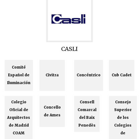
CASLI
Comité
Español de
Civitra
Concéntrico
Cub Cadet
Iluminación
Colegio
Consell
Consejo
Concello
Oficial de
Comarcal
Superior
de Ames
Arquitectos
del Baix
de los
de Madrid
Penedès
Colegios
COAM
de