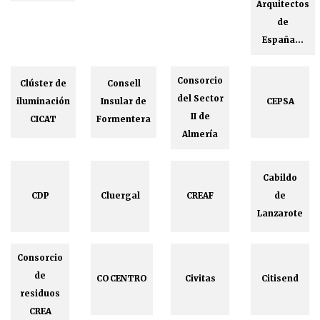
Arquitectos
de
España...
Consorcio
Clúster de
Consell
del Sector
iluminación
Insular de
CEPSA
II de
CICAT
Formentera
Almería
Cabildo
CDP
Cluergal
CREAF
de
Lanzarote
Consorcio
de
COCENTRO
Civitas
Citisend
residuos
CREA