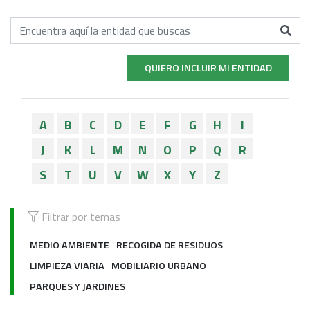
QUIERO INCLUIR MI ENTIDAD
A
B
C
D
E
F
G
H
I
J
K
L
M
N
O
P
Q
R
S
T
U
V
W
X
Y
Z
Filtrar por temas
MEDIO AMBIENTE
RECOGIDA DE RESIDUOS
LIMPIEZA VIARIA
MOBILIARIO URBANO
PARQUES Y JARDINES