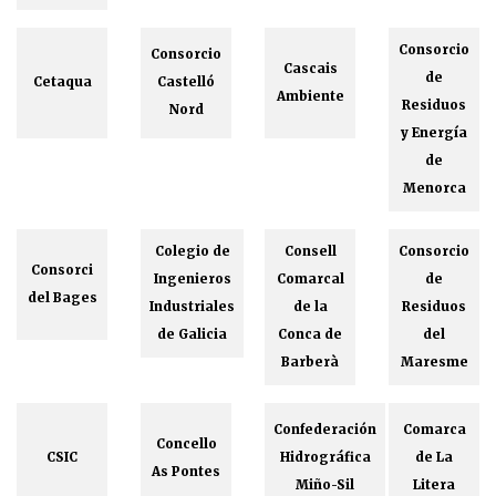
Consorcio
Consorcio
Cascais
de
Cetaqua
Castelló
Ambiente
Residuos
Nord
y Energía
de
Menorca
Colegio de
Consell
Consorcio
Consorci
Ingenieros
Comarcal
de
del Bages
Industriales
de la
Residuos
de Galicia
Conca de
del
Barberà
Maresme
Confederación
Comarca
Concello
CSIC
Hidrográfica
de La
As Pontes
Miño-Sil
Litera