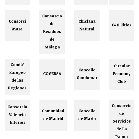
Consorcio
Consorci
Chiclana
de
C40 Cities
Mare
Natural
Residuos
de
Málaga
Comité
Circular
Concello
Europeo
COGERSA
Economy
Gondomar
de las
Club
Regiones
Consorcio
Consorcio
Comunidad
Concello
de
Valencia
de Madrid
de Marín
Servicios
Interior
de La
Palma