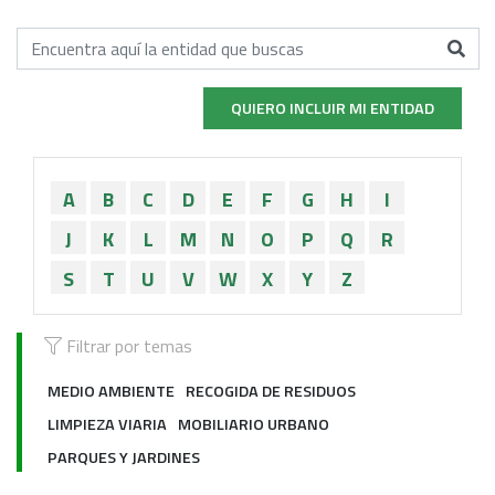
QUIERO INCLUIR MI ENTIDAD
A
B
C
D
E
F
G
H
I
J
K
L
M
N
O
P
Q
R
S
T
U
V
W
X
Y
Z
Filtrar por temas
MEDIO AMBIENTE
RECOGIDA DE RESIDUOS
LIMPIEZA VIARIA
MOBILIARIO URBANO
PARQUES Y JARDINES