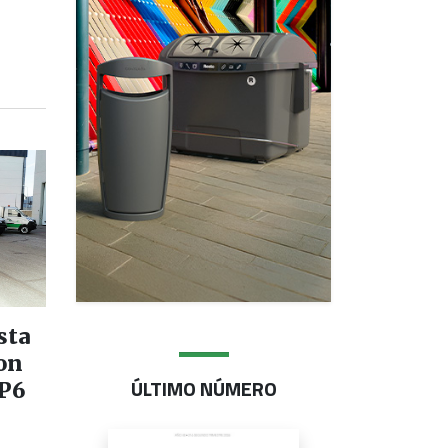
sta
con
ÚLTIMO NÚMERO
NP6