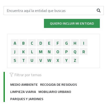
QUIERO INCLUIR MI ENTIDAD
A
B
C
D
E
F
G
H
I
J
K
L
M
N
O
P
Q
R
S
T
U
V
W
X
Y
Z
Filtrar por temas
MEDIO AMBIENTE
RECOGIDA DE RESIDUOS
LIMPIEZA VIARIA
MOBILIARIO URBANO
PARQUES Y JARDINES