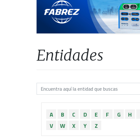
Entidades
A
B
C
D
E
F
G
H
V
W
X
Y
Z