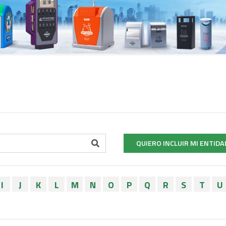
QUIERO INCLUIR MI ENTIDA
I
J
K
L
M
N
O
P
Q
R
S
T
U