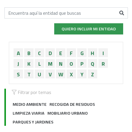
QUIERO INCLUIR MI ENTIDAD
A
B
C
D
E
F
G
H
I
J
K
L
M
N
O
P
Q
R
S
T
U
V
W
X
Y
Z
Filtrar por temas
MEDIO AMBIENTE
RECOGIDA DE RESIDUOS
LIMPIEZA VIARIA
MOBILIARIO URBANO
PARQUES Y JARDINES