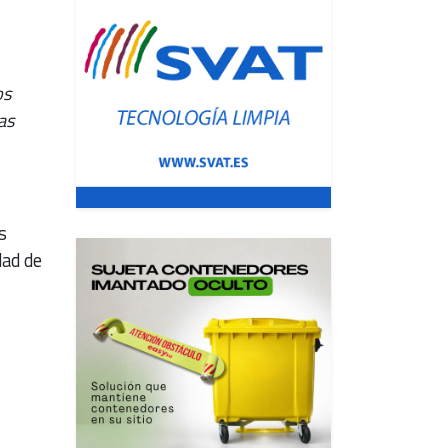
os
as
s
dad de