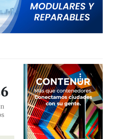
26
án
os