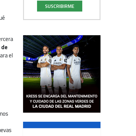
SUSCRIBIRME
ué
ercera
 de
ara el
unos
uevas