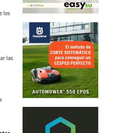
e los
ar las
s
otas,