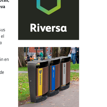
eva
sus
 el
io
ón en
 de