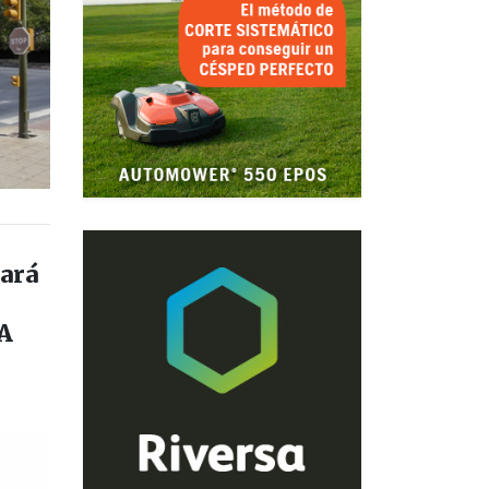
ará
AA