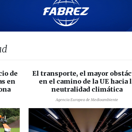
ad
cio de
El transporte, el mayor obstác
as en
en el camino de la UE hacia l
lona
neutralidad climática
Agencia Europea de Medioambiente