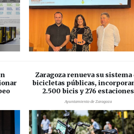
en
Zaragoza renueva su sistema
ionar
bicicletas públicas, incorpor
peo
2.500 bicis y 276 estacione
Ayuntamiento de Zaragoza