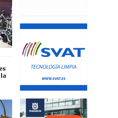
es
la