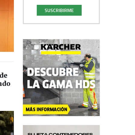
SUSCRIBIRME
 de
ando
s