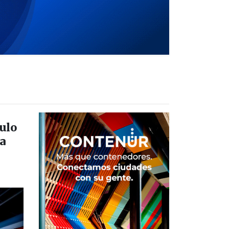
ulo
a