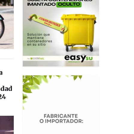
a
idad
24