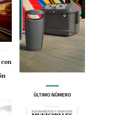
 con
ón
ÚLTIMO NÚMERO