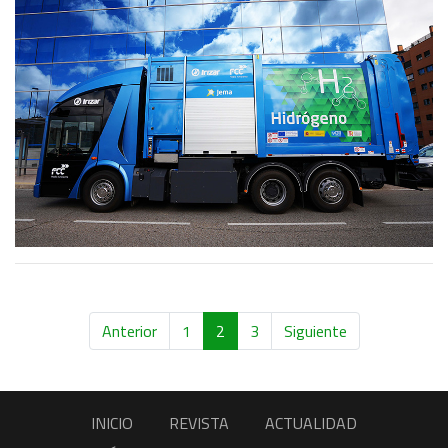
Anterior
1
2
3
Siguiente
INICIO
REVISTA
ACTUALIDAD