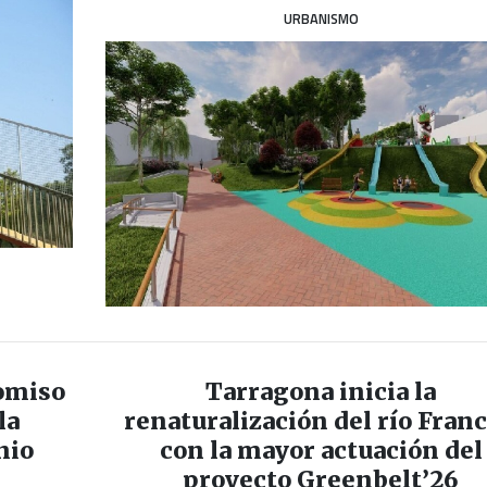
URBANISMO
omiso
Tarragona inicia la
la
renaturalización del río Franc
nio
con la mayor actuación del
proyecto Greenbelt’26