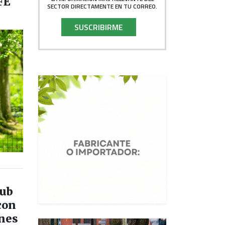
FE
SECTOR DIRECTAMENTE EN TU CORREO.
SUSCRIBIRME
lub
con
nes