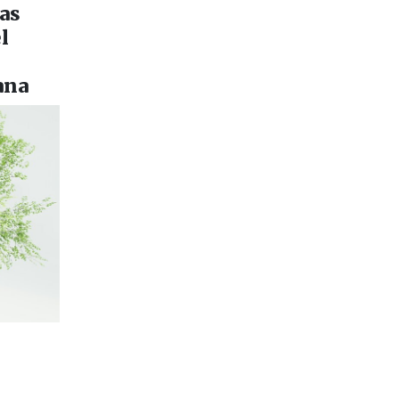
ías
l
ana