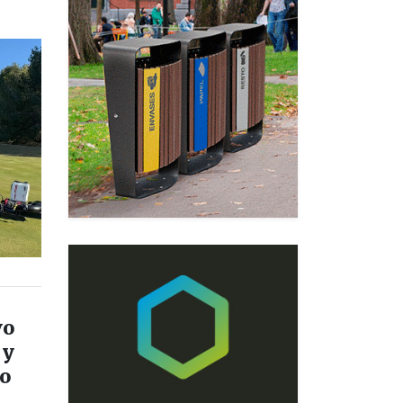
vo
 y
to