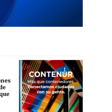
ones
 de
rque