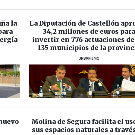
ña la
La Diputación de Castellón apr
para
34,2 millones de euros par
ergía
invertir en 776 actuaciones de
135 municipios de la provinc
URBANISMO
 nuevo
Molina de Segura facilita el us
sus espacios naturales a travé