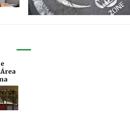
 e
 Área
ona