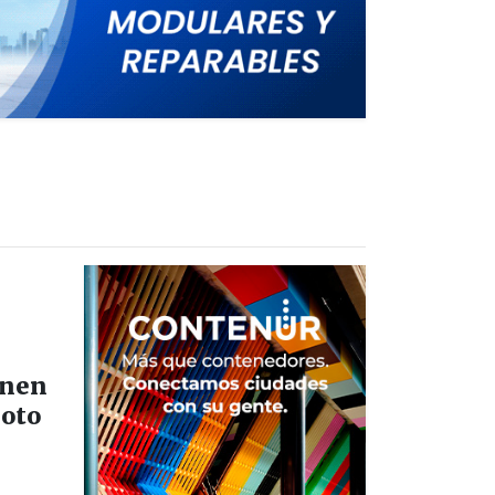
onen
loto