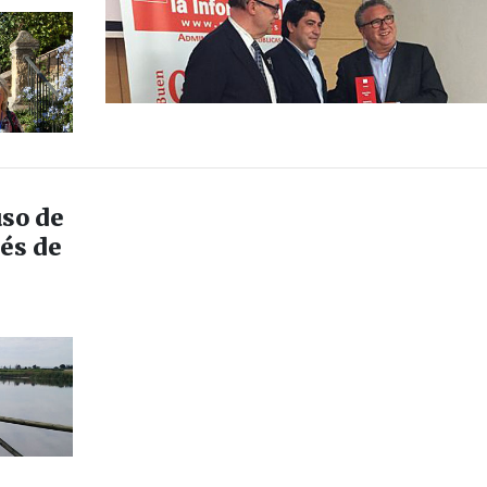
uso de
vés de