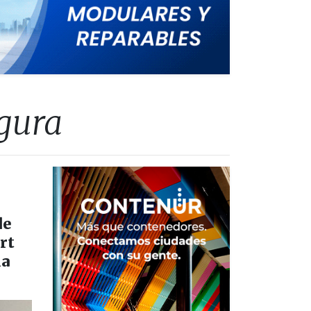
egura
de
rt
ia