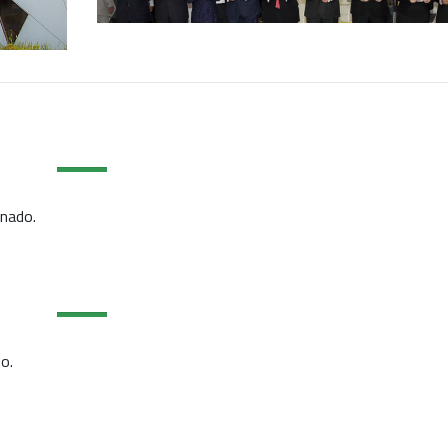
gnado.
o.