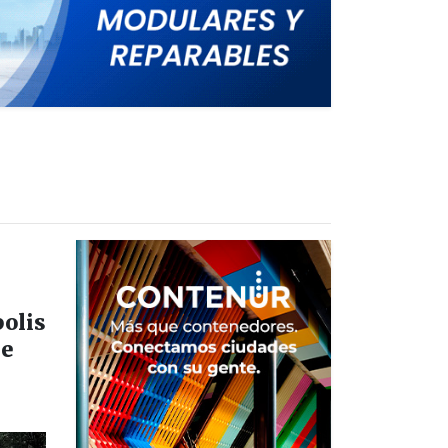
olis
de