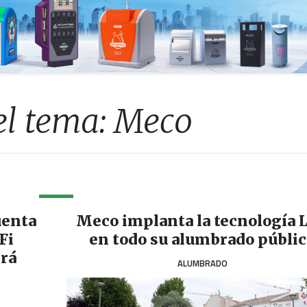
el tema: Meco
uenta
Meco implanta la tecnología 
Fi
en todo su alumbrado públi
erá
ALUMBRADO