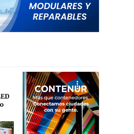
LED
co