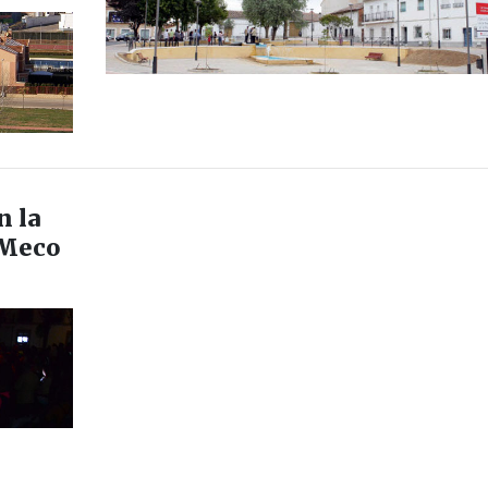
n la
 Meco