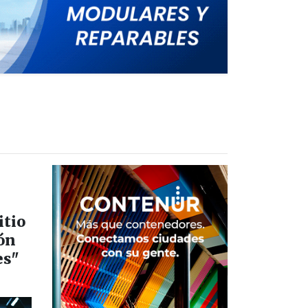
itio
ón
es"