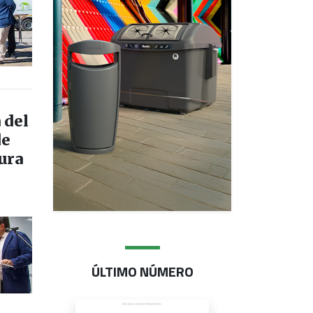
 del
de
ura
ÚLTIMO NÚMERO