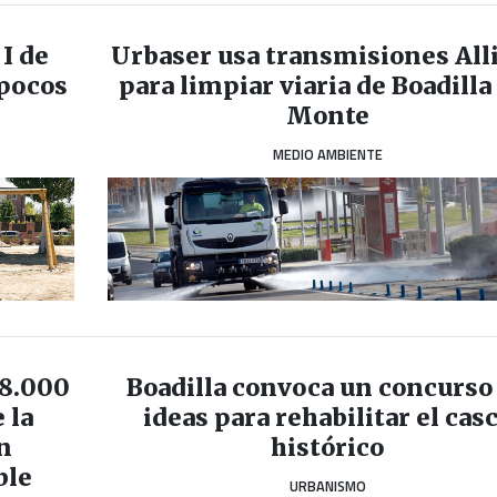
 I de
Urbaser usa transmisiones All
 pocos
para limpiar viaria de Boadilla
Monte
MEDIO AMBIENTE
38.000
Boadilla convoca un concurso
 la
ideas para rehabilitar el cas
n
histórico
ble
URBANISMO