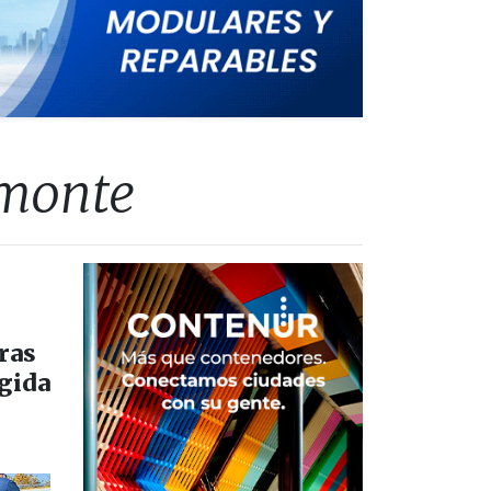
 monte
ras
ogida