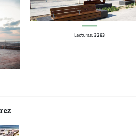
Lecturas:
3283
árez