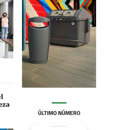
l
eza
ÚLTIMO NÚMERO
s