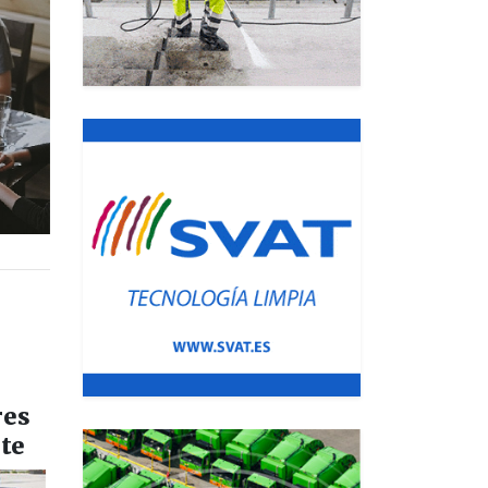
res
nte