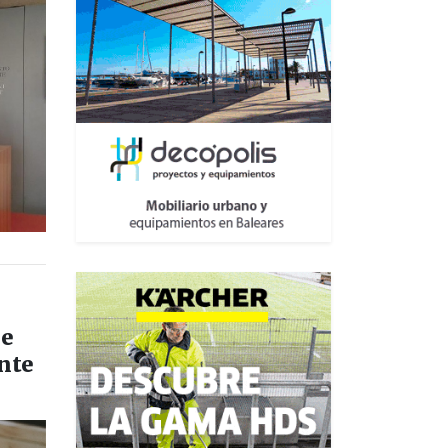
de
ante