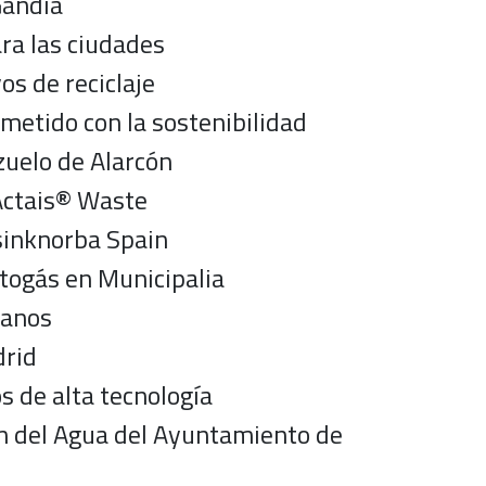
Gandía
ra las ciudades
os de reciclaje
metido con la sostenibilidad
zuelo de Alarcón
 Actais® Waste
esinknorba Spain
togás en Municipalia
banos
drid
s de alta tecnología
ón del Agua del Ayuntamiento de