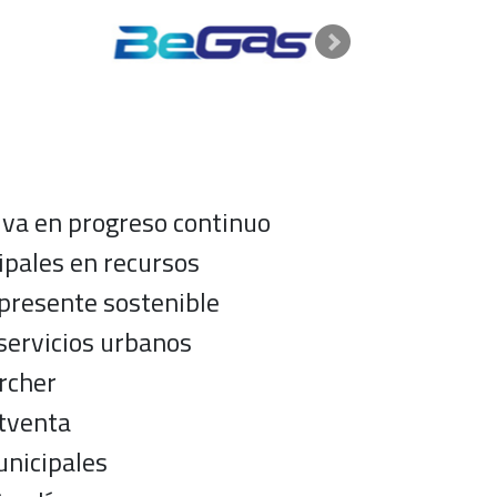
iva en progreso continuo
ipales en recursos
presente sostenible
 servicios urbanos
ärcher
stventa
unicipales