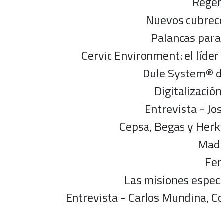
Regen
Nuevos cubreco
Palancas para 
Cervic Environment: el líde
Dule System® de
Digitalizació
Entrevista - Jo
Cepsa, Begas y Herk
Madr
Fen
Las misiones especi
Entrevista - Carlos Mundina, C