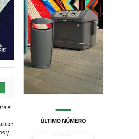
ra el
ÚLTIMO NÚMERO
to con
os y