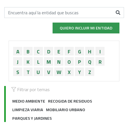
QUIERO INCLUIR MI ENTIDAD
A
B
C
D
E
F
G
H
I
J
K
L
M
N
O
P
Q
R
S
T
U
V
W
X
Y
Z
Filtrar por temas
MEDIO AMBIENTE
RECOGIDA DE RESIDUOS
LIMPIEZA VIARIA
MOBILIARIO URBANO
PARQUES Y JARDINES