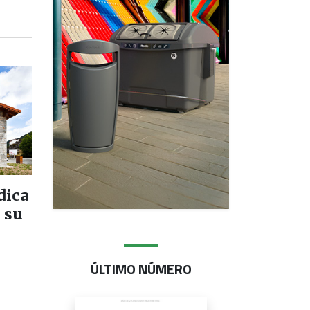
dica
 su
ÚLTIMO NÚMERO