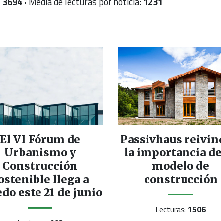
:
3694 ·
Media de lecturas por noticia:
1231
El VI Fórum de
Passivhaus reivin
Urbanismo y
la importancia de
Construcción
modelo de
ostenible llega a
construcción
do este 21 de junio
Lecturas:
1506