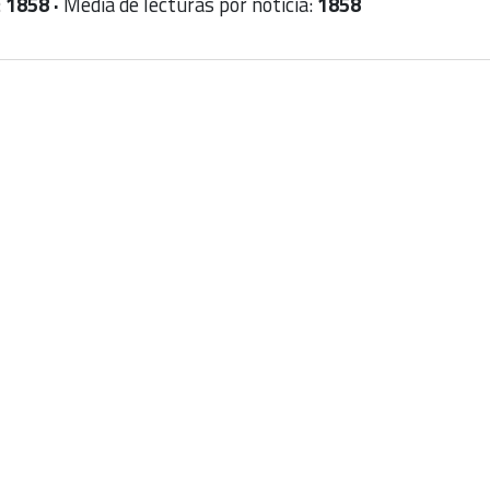
:
1858 ·
Media de lecturas por noticia:
1858