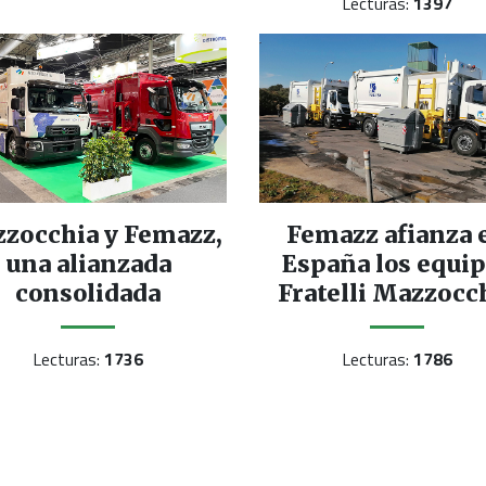
Lecturas:
1397
zocchia y Femazz,
Femazz afianza 
una alianzada
España los equi
consolidada
Fratelli Mazzocc
Lecturas:
1736
Lecturas:
1786