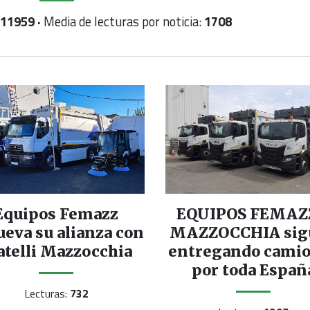
11959 ·
Media de lecturas por noticia:
1708
Equipos Femazz
EQUIPOS FEMAZ
ueva su alianza con
MAZZOCCHIA sig
atelli Mazzocchia
entregando cami
por toda Españ
Lecturas:
732