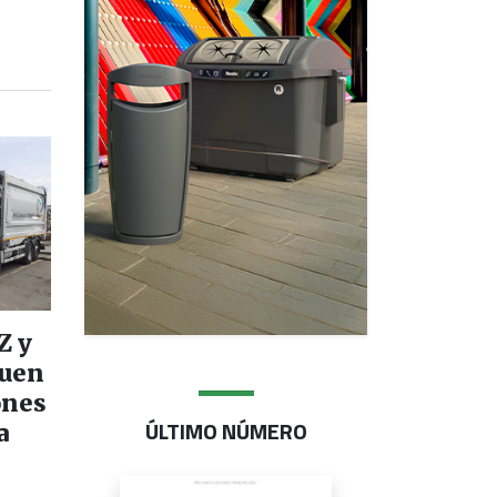
Z y
uen
ones
ÚLTIMO NÚMERO
a