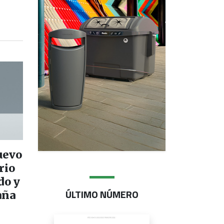
uevo
rio
do y
ÚLTIMO NÚMERO
aña