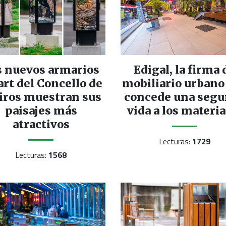
s nuevos armarios
Edigal, la firma 
rt del Concello de
mobiliario urbano
iros muestran sus
concede una seg
paisajes más
vida a los materia
atractivos
Lecturas:
1729
Lecturas:
1568