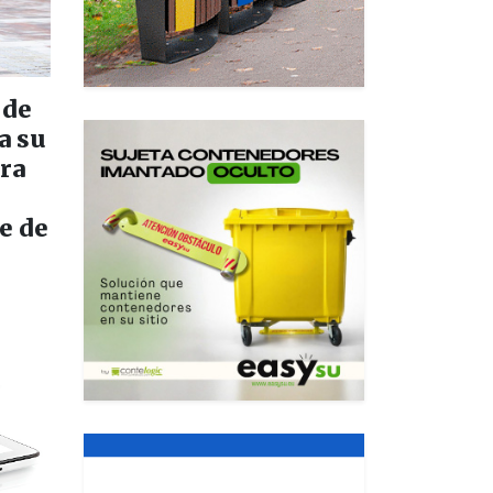
 de
a su
ura
e de