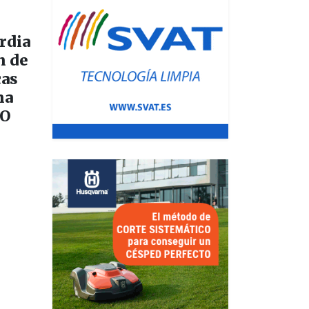
ardia
n de
cas
ma
EO