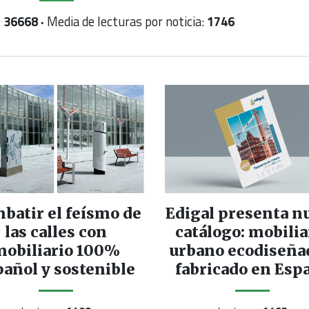
:
36668 ·
Media de lecturas por noticia:
1746
batir el feísmo de
Edigal presenta n
las calles con
catálogo: mobilia
mobiliario 100%
urbano ecodiseña
pañol y sostenible
fabricado en Esp