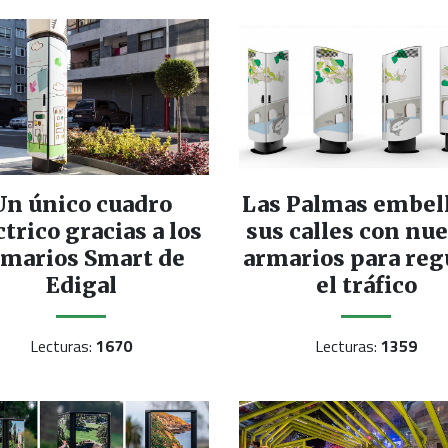
Un único cuadro
Las Palmas embel
ctrico gracias a los
sus calles con nu
rmarios Smart de
armarios para reg
Edigal
el tráfico
Lecturas:
1670
Lecturas:
1359