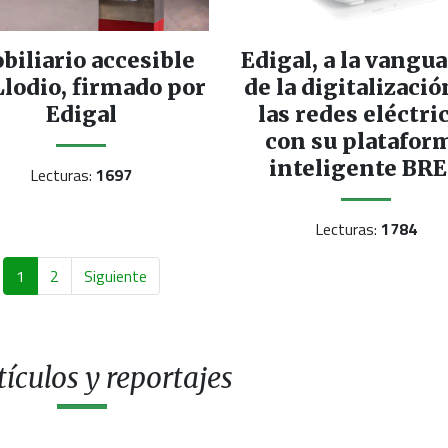
biliario accesible
Edigal, a la vangu
Llodio, firmado por
de la digitalizació
Edigal
las redes eléctri
con su platafor
inteligente BR
Lecturas:
1697
Lecturas:
1784
1
2
Siguiente
ículos y reportajes