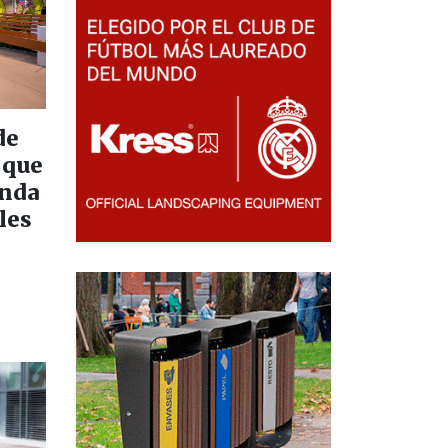
de
 que
unda
les