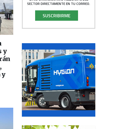
SECTOR DIRECTAMENTE EN TU CORREO.
SUSCRIBIRME
n
s y
rán
,
 y