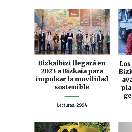
Bizkaibizi llegará en
Los
2023 a Bizkaia para
Bizk
impulsar la movilidad
av
sostenible
pla
ge
Lecturas:
2994