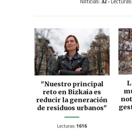
Noticias:
32 ·
Lecturas
L
"Nuestro principal
mu
reto en Bizkaia es
not
reducir la generación
ges
de residuos urbanos"
Lecturas:
1616