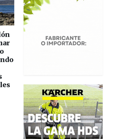
lón
har
io
ando
s
les