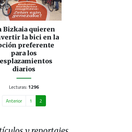
 Bizkaia quieren
vertir la bici en la
pción preferente
para los
esplazamientos
diarios
Lecturas:
1296
Anterior
1
2
ículos y reportajes