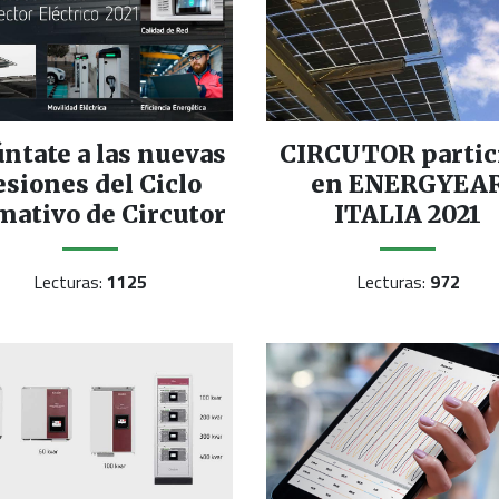
ntate a las nuevas
CIRCUTOR partic
esiones del Ciclo
en ENERGYEA
mativo de Circutor
ITALIA 2021
Lecturas:
1125
Lecturas:
972