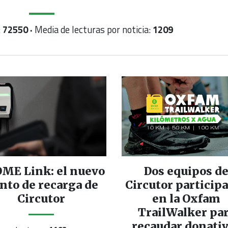
:
72550 ·
Media de lecturas por noticia:
1209
ME Link: el nuevo
Dos equipos d
nto de recarga de
Circutor particip
Circutor
en la Oxfam
TrailWalker pa
recaudar donati