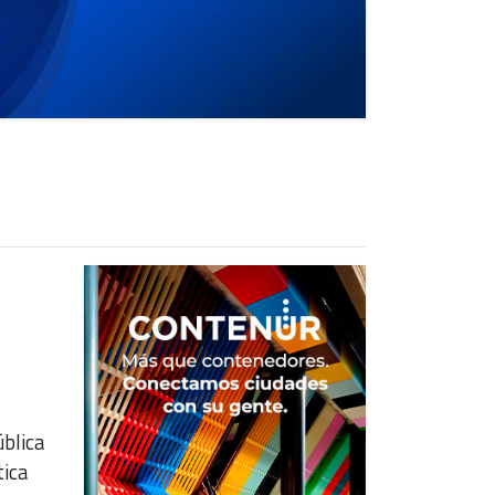
ública
tica