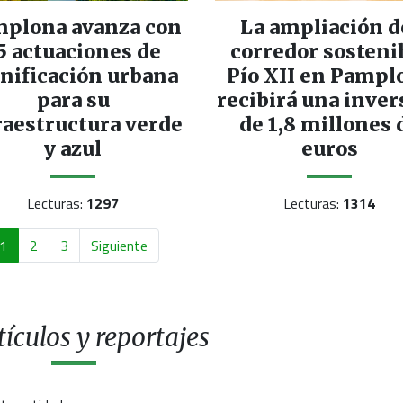
plona avanza con
La ampliación d
5 actuaciones de
corredor sosteni
nificación urbana
Pío XII en Pampl
para su
recibirá una inver
raestructura verde
de 1,8 millones 
y azul
euros
Lecturas:
1297
Lecturas:
1314
1
2
3
Siguiente
ículos y reportajes