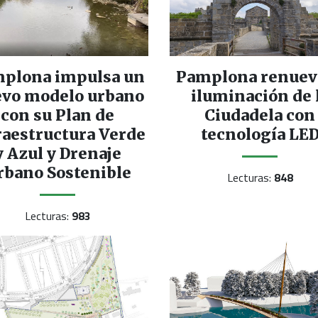
plona impulsa un
Pamplona renueva
vo modelo urbano
iluminación de 
con su Plan de
Ciudadela con
raestructura Verde
tecnología LE
y Azul y Drenaje
rbano Sostenible
Lecturas:
848
Lecturas:
983