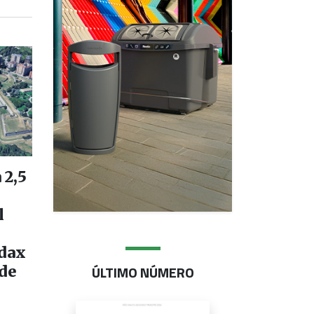
 2,5
l
dax
ÚLTIMO NÚMERO
 de