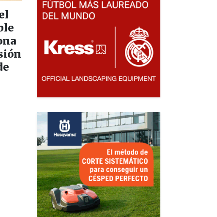
el
ble
ona
sión
de