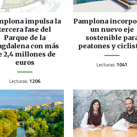
mplona impulsa la
Pamplona incorpo
tercera fase del
un nuevo eje
Parque de la
sostenible par
gdalena con más
peatones y ciclis
e 2,4 millones de
euros
Lecturas:
1041
Lecturas:
1206