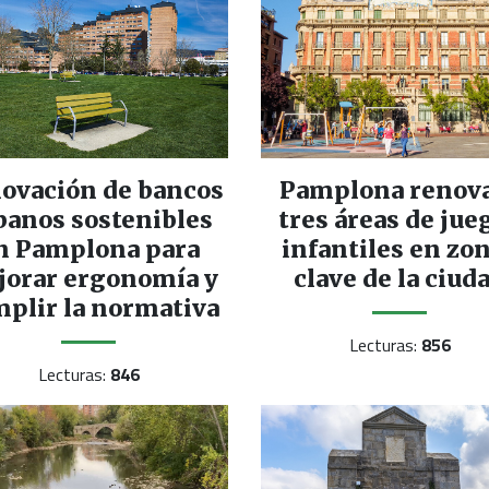
ovación de bancos
Pamplona renov
banos sostenibles
tres áreas de jue
n Pamplona para
infantiles en zo
jorar ergonomía y
clave de la ciud
plir la normativa
Lecturas:
856
Lecturas:
846