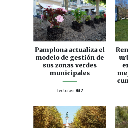
Ren
Pamplona actualiza el
ur
modelo de gestión de
e
sus zonas verdes
me
municipales
cum
Lecturas:
937