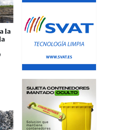
 la
la
D