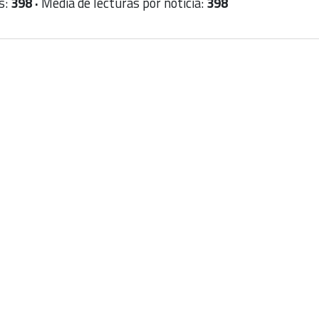
s:
398 ·
Media de lecturas por noticia:
398