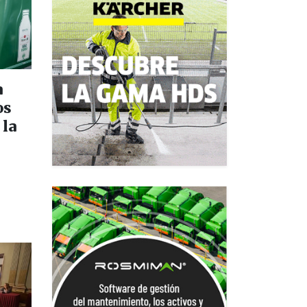
a
os
 la