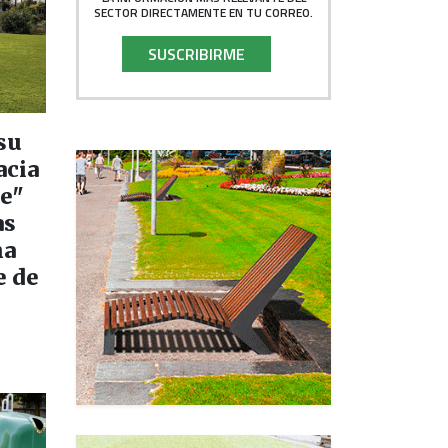
SECTOR DIRECTAMENTE EN TU CORREO.
SUSCRIBIRME
su
acia
de"
as
na
e de