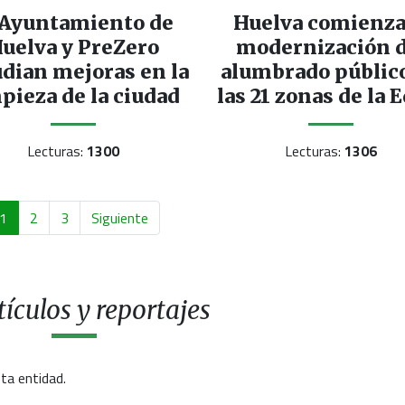
 Ayuntamiento de
Huelva comienza
uelva y PreZero
modernización d
udian mejoras en la
alumbrado públic
pieza de la ciudad
las 21 zonas de la 
Lecturas:
1300
Lecturas:
1306
1
2
3
Siguiente
ículos y reportajes
ta entidad.