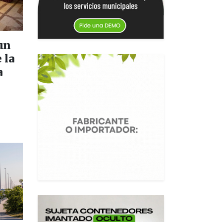
un
 la
a