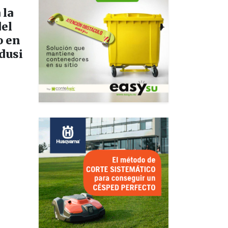
 la
el
o en
Edusi