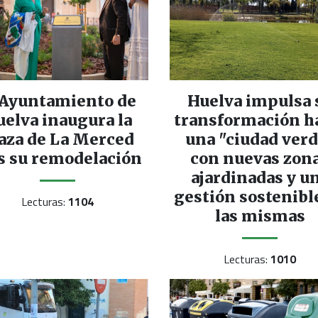
 Ayuntamiento de
Huelva impulsa 
uelva inaugura la
transformación h
aza de La Merced
una "ciudad ver
s su remodelación
con nuevas zon
ajardinadas y u
gestión sostenibl
Lecturas:
1104
las mismas
Lecturas:
1010