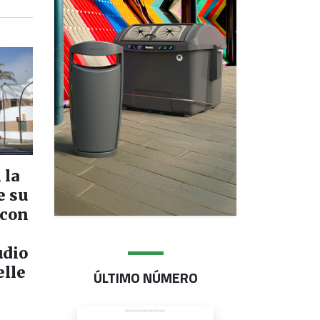
 la
e su
 con
udio
elle
ÚLTIMO NÚMERO