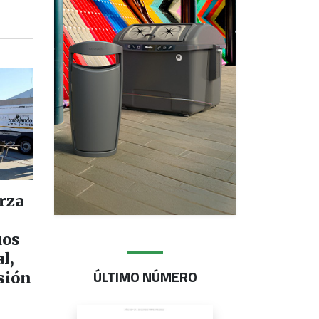
rza
uos
l,
ÚLTIMO NÚMERO
sión