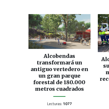
Alcobendas
Al
transformará un
su
antiguo vertedero en
m
un gran parque
rec
forestal de 180.000
metros cuadrados
Lecturas:
1077