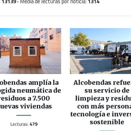
:
13139 ·
Media de lecturas por noticia:
1314
obendas amplía la
Alcobendas refue
ogida neumática de
su servicio de
residuos a 7.500
limpieza y resid
uevas viviendas
con más persona
tecnología e inver
sostenible
Lecturas:
479