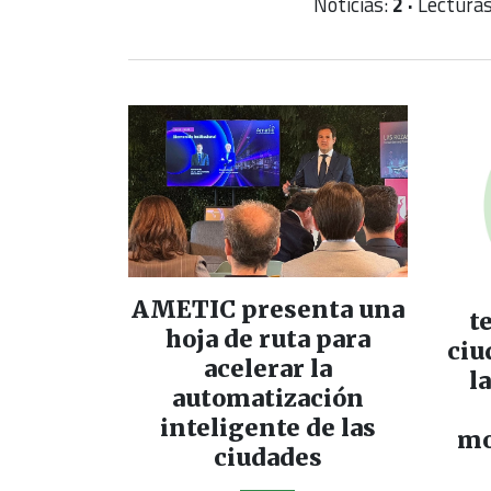
Noticias:
2 ·
Lectura
AMETIC presenta una
t
hoja de ruta para
ciu
acelerar la
l
automatización
inteligente de las
mo
ciudades