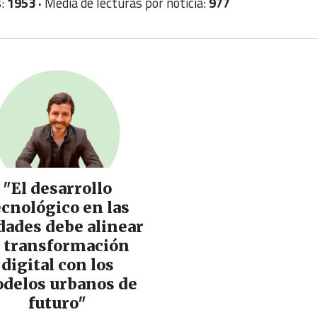
s:
1953 ·
Media de lecturas por noticia:
977
"El desarrollo
ecnológico en las
dades debe alinear
a transformación
digital con los
delos urbanos de
futuro"