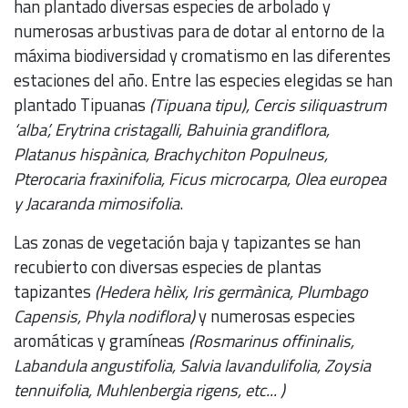
han plantado diversas especies de arbolado y
numerosas arbustivas para de dotar al entorno de la
máxima biodiversidad y cromatismo en las diferentes
estaciones del año. Entre las especies elegidas se han
plantado Tipuanas
(Tipuana tipu), Cercis siliquastrum
‘alba’, Erytrina cristagalli, Bahuinia grandiflora,
Platanus hispànica, Brachychiton Populneus,
Pterocaria fraxinifolia, Ficus microcarpa, Olea europea
y Jacaranda mimosifolia
.
Las zonas de vegetación baja y tapizantes se han
recubierto con diversas especies de plantas
tapizantes
(Hedera hèlix, Iris germànica, Plumbago
Capensis, Phyla nodiflora)
y numerosas especies
aromáticas y gramíneas
(Rosmarinus offininalis,
Labandula angustifolia, Salvia lavandulifolia, Zoysia
tennuifolia, Muhlenbergia rigens, etc... )