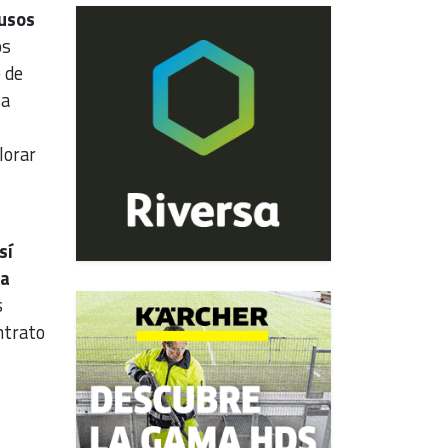
 usos
os
 de
la
lorar
sí
ra
s
ntrato