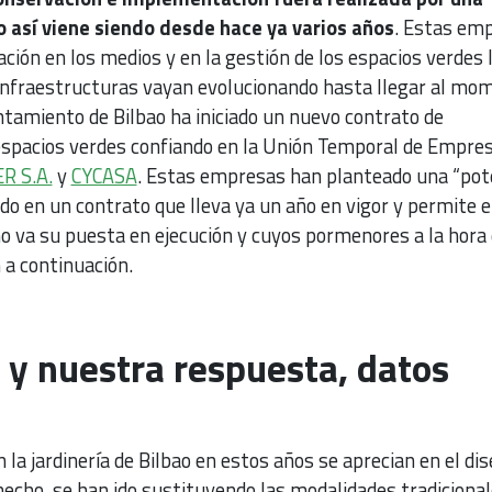
así viene siendo desde hace ya varios años
. Estas em
ción en los medios y en la gestión de los espacios verdes 
infraestructuras vayan evolucionando hasta llegar al mo
ntamiento de Bilbao ha iniciado un nuevo contrato de
spacios verdes confiando en la Unión Temporal de Empre
R S.A.
y
CYCASA
. Estas empresas han planteado una “pot
do en un contrato que lleva ya un año en vigor y permite 
 va su puesta en ejecución y cuyos pormenores a la hora
 a continuación.
a y nuestra respuesta, datos
la jardinería de Bilbao en estos años se aprecian en el di
hecho, se han ido sustituyendo las modalidades tradicional