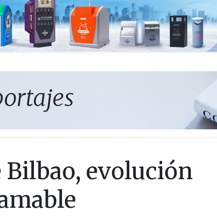
portajes
e Bilbao, evolución
n amable