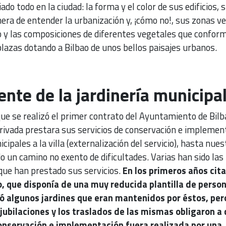
o todo en la ciudad: la forma y el color de sus edificios, 
nera de entender la urbanización y, ¡cómo no!, sus zonas v
 y las composiciones de diferentes vegetales que confor
plazas dotando a Bilbao de unos bellos paisajes urbanos.
ente de la jardinería municipa
ue se realizó el primer contrato del Ayuntamiento de Bilb
ivada prestara sus servicios de conservación e implemen
ipales a la villa (externalización del servicio), hasta nues
do un camino no exento de dificultades. Varias han sido las
ue han prestado sus servicios.
En los primeros años cit
, que disponía de una muy reducida plantilla de perso
vó algunos jardines que eran mantenidos por éstos, per
 jubilaciones y los traslados de las mismas obligaron a
conservación e implementación fuera realizada por una