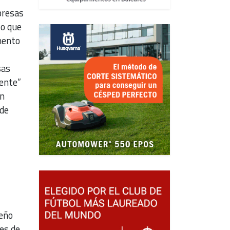
presas
lo que
mento
sas
ente”
en
 de
seño
es de