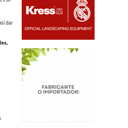
sí dar
les,
a