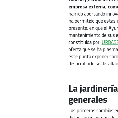
empresa externa, como 
han ido aportando innova
ha permitido que estas 
presente, en que el Ayu
mantenimiento de sus e
constituida por:
URBASE
oferta que se ha plasma
este punto exponer como
desarrollarlo se detallan
La jardinerí
generales
Los primeros cambios en 
de las zonas verdes; de 