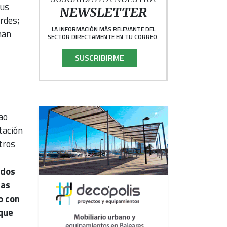
sus
NEWSLETTER
erdes;
LA INFORMACIÓN MÁS RELEVANTE DEL
man
SECTOR DIRECTAMENTE EN TU CORREO.
SUSCRIBIRME
l
ao
tación
tros
ados
nas
o con
 que