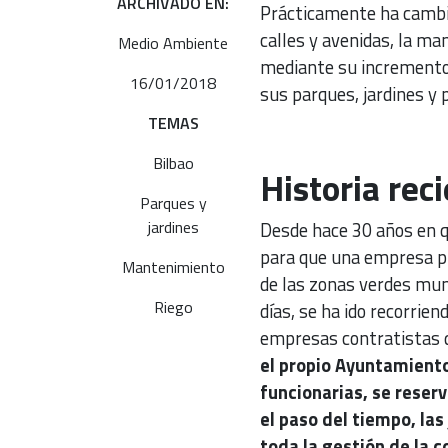
ARCHIVADO EN:
Prácticamente ha cambiad
calles y avenidas, la ma
Medio Ambiente
mediante su incremento
16/01/2018
sus parques, jardines y 
TEMAS
Bilbao
Historia reci
Parques y
jardines
Desde hace 30 años en q
para que una empresa pr
Mantenimiento
de las zonas verdes munic
Riego
días, se ha ido recorrien
empresas contratistas q
el propio Ayuntamiento
funcionarias, se reser
el paso del tiempo, las
toda la gestión de la 