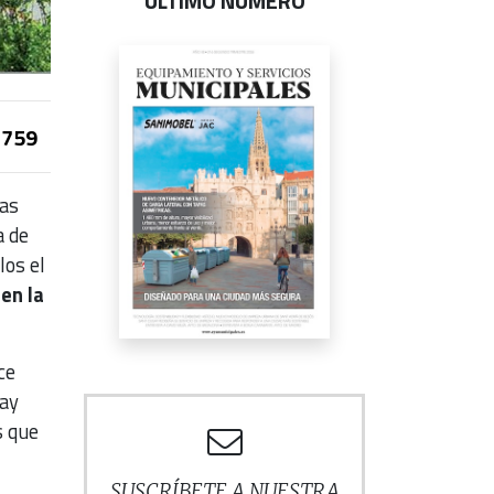
ÚLTIMO NÚMERO
759
las
a de
los el
 en la
ce
hay
s que
SUSCRÍBETE A NUESTRA