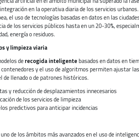
igencia artificial en el ámbito municipal ha superado la fas
integración en la operativa diaria de los servicios urbanos.
ea, el uso de tecnologías basadas en datos en las ciudade
cia de los servicios públicos hasta en un 20-30%, especia
ad, energía o residuos.
s y limpieza viaria
modelos de
recogida inteligente
basados en datos en tie
e contenedores y el uso de algoritmos permiten ajustar la
l de llenado o de patrones históricos.
tas y reducción de desplazamientos innecesarios
icación de los servicios de limpieza
os predictivos para anticipar incidencias
s uno de los ámbitos más avanzados en el uso de inteligenc