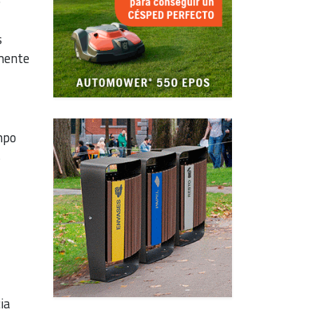
e
s
lmente
mpo
s
ia