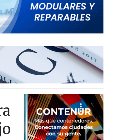
ra
jo