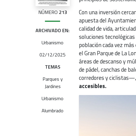
Con una inversión cercan
NÚMERO
213
apuesta del Ayuntamient
calidad de vida, articula
ARCHIVADO EN:
soluciones tecnológicas
Urbanismo
población cada vez más or
el Gran Parque de La Lom
02/12/2025
áreas de descanso y múl
TEMAS
de pádel, canchas de ba
corredores y ciclistas
Parques y
accesibles.
Jardines
Urbanismo
Alumbrado