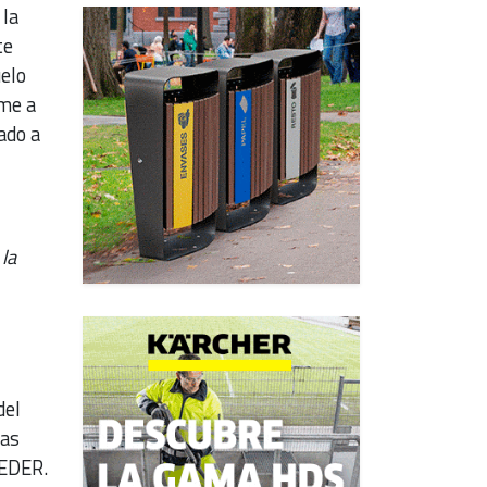
 la
te
uelo
rme a
ado a
 la
del
las
FEDER.