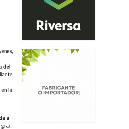
venes,
a del
iante
o
 en la
da a
 gran