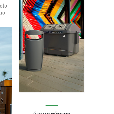
olo
ano