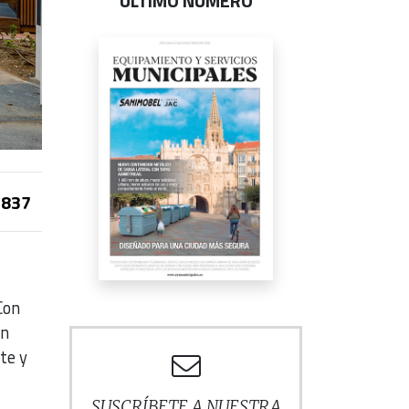
ÚLTIMO NÚMERO
837
Con
an
te y
SUSCRÍBETE A NUESTRA