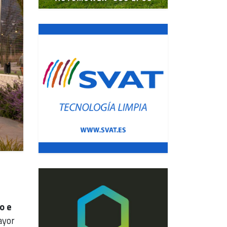
o e
ayor