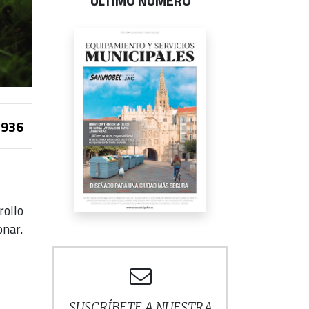
ÚLTIMO NÚMERO
936
rollo
onar.
SUSCRÍBETE A NUESTRA