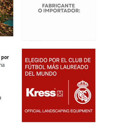
 por
 ha
a