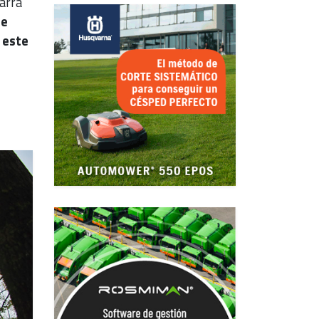
arra
de
 este