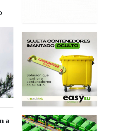
o
n a