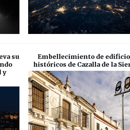
eva su
Embellecimiento de edifici
ando
históricos de Cazalla de la Sie
d y