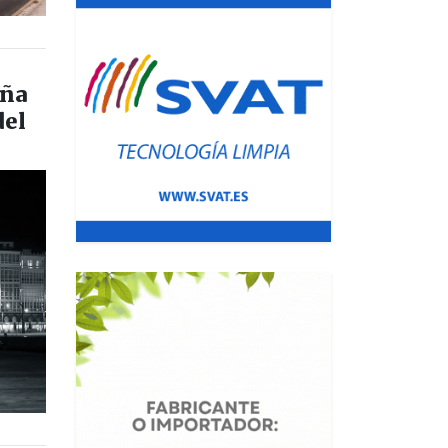
uña
del