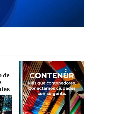
o de
e
bles