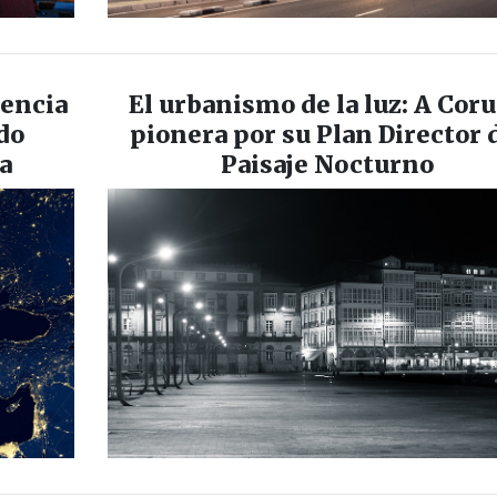
iencia
El urbanismo de la luz: A Cor
do
pionera por su Plan Director 
a
Paisaje Nocturno