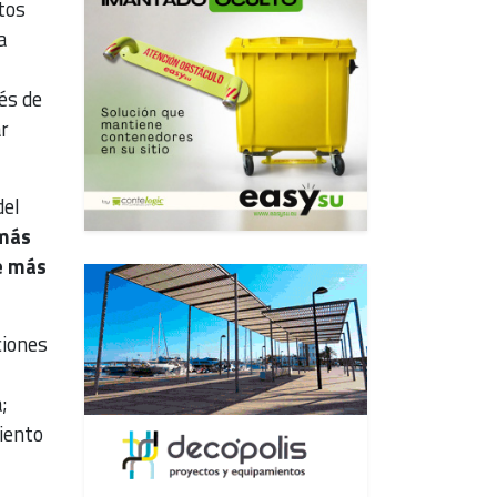
tos
a
és de
r
del
 más
e más
ciones
;
iento