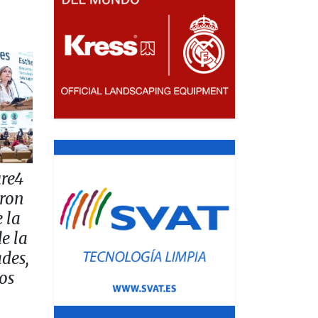
ure4
aron
e la
e la
ades,
os