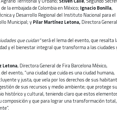
 Agrario Territorial y Urbano;
Stiven Calle
, Segundo Secre
s de la embajada de Colombia en México;
Ignacio Bonilla
,
écnica y Desarrollo Regional del Instituto Nacional para el
llo Municipal; y
Pilar Martínez Letona,
Directora General
 ciudades que cuidan”
será el lema del evento, que resalta l
dad y el bienestar integral que transforma a las ciudades 
z Letona
, Directora General de Fira Barcelona México,
 del evento, “una ciudad que cuida es una ciudad humana,
ncluyente y justa, que vela por los derechos de sus habitan
 gestión de sus recursos y medio ambiente; que protege s
io histórico y cultural, teniendo claro que estos elemento
 composición y que para lograr una transformación total,
te”.