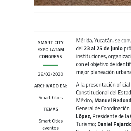
Mérida, Yucatán, se con
SMART CITY
del
23 al 25 de junio
pró
EXPO LATAM
instituciones, organizac
CONGRESS
con el objetivo de ident
mejor planeación urbana 
28/02/2020
A la presentación oficia
ARCHIVADO EN:
Constitucional del Esta
Smart Cities
México;
Manuel Redond
General de Coordinación 
TEMAS
López
, Presidente de la
Smart Cities
Turismo;
Daniel Fajardo
eventos