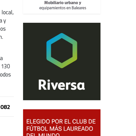
local,
a y
los
n.
da
s 130
todos
082