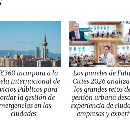
s
Y.360 incorpora a la
Los paneles de Fut
ela Internacional de
Cities 2026 analiz
vicios Públicos para
los grandes retos d
ordar la gestión de
gestión urbana desd
mergencias en las
experiencia de ciud
ciudades
empresas y expert