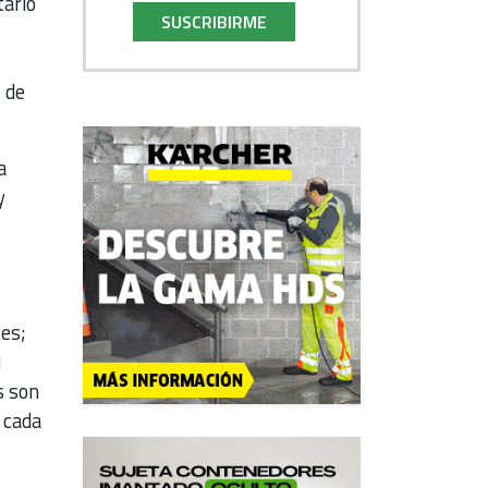
tario
SUSCRIBIRME
 de
a
y
tes;
u
s son
 cada