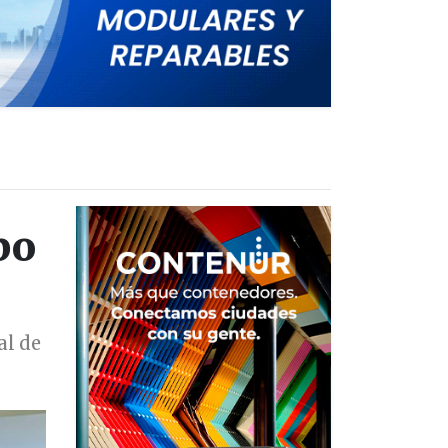
po
al de