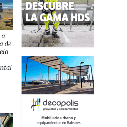
 a
a de
elo
ntal