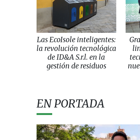
Las EcoIsole inteligentes:
Gr
la revolución tecnológica
li
de ID&A S.r.l. en la
tec
gestión de residuos
nue
EN PORTADA