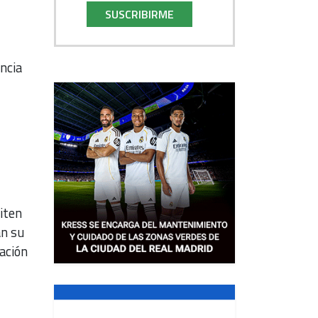
SUSCRIBIRME
ncia
iten
an su
ación