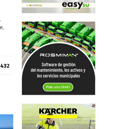
.
e,
432