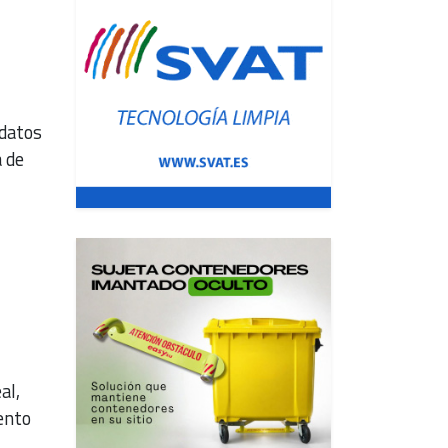
 datos
a de
al,
ento