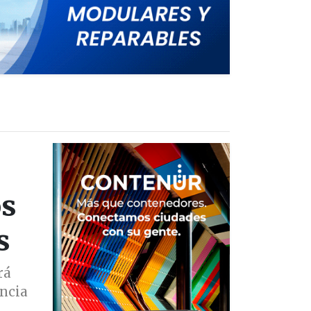
os
s
rá
encia