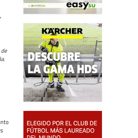
,
 de
ña.
unto
os