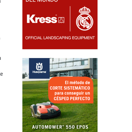
a
á
a
de