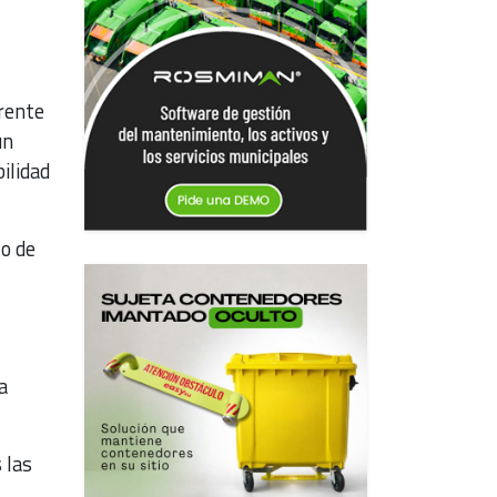
rente
un
ilidad
o de
a
 las