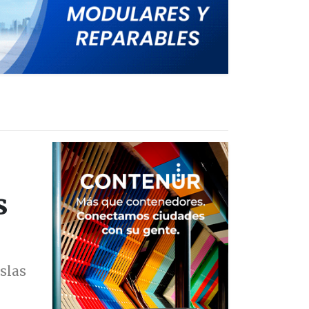
s
slas