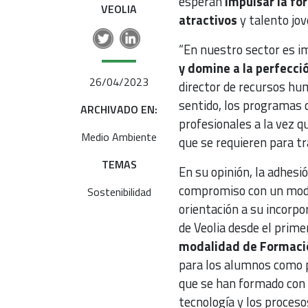
esperan
impulsar la fo
VEOLIA
atractivos
y talento jov
“En nuestro sector es i
y domine a la perfecci
26/04/2023
director de recursos hu
sentido, los programas 
ARCHIVADO EN:
profesionales a la vez q
Medio Ambiente
que se requieren para tr
TEMAS
En su opinión, la adhesi
compromiso con un mode
Sostenibilidad
orientación a su incorp
de Veolia desde el prime
modalidad de Formació
para los alumnos como p
que se han formado con 
tecnología y los proceso