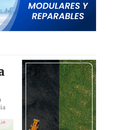
a
a
ia