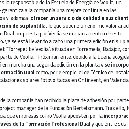
s la responsable de la Escuela de Energía de Veolia, un
garantiza a la compañía una mejora continua en las
pos y, además,
ofrecer un servicio de calidad a sus client
ción de su plantilla,
lo que supone un enorme valor añad
ón Dual propuesta por Veolia se enmarca dentro de este
o, ya se está llevando a cabo una primera edición en su pl
Pet “Torrepet by Veolia”, situada en Torremejía, Badajoz, co
arte de Veolia. “Próximamente, debido a la buena acogida
rá en marcha una segunda edición en la planta y
se incorpo
Formación Dual
como, por ejemplo, el de Técnico de instal
alaciones solares fotovoltaicas en Ontinyent, en Valencia
e la compañía han recibido la placa de adhesión por parte
 project manager de la Fundación Bertelsmann. Tras ello, 
cia que empresas como Veolia apuesten por la
incorporac
ravés de la Formación Profesional Dual
y que entre sus