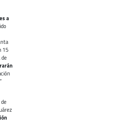
es a
ido
anta
n 15
 de
rarán
ación
”
 de
Juárez
ión