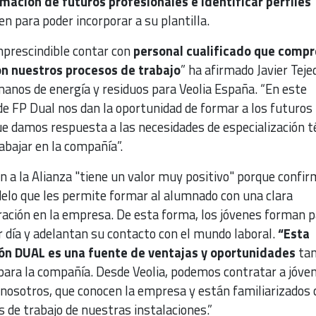
rmación de futuros profesionales e identificar perfiles
en para poder incorporar a su plantilla.
mprescindible contar con
personal cualificado que comp
ón nuestros procesos de trabajo
” ha afirmado Javier Teje
manos de energía y residuos para Veolia España. “En este
de FP Dual nos dan la oportunidad de formar a los futuros
ue damos respuesta a las necesidades de especialización t
abajar en la compañía”.
ón a la Alianza "tiene un valor muy positivo" porque confi
lo que les permite formar al alumnado con una clara
oración en la empresa. De esta forma, los jóvenes forman 
r día y adelantan su contacto con el mundo laboral.
“Esta
n DUAL es una fuente de ventajas y oportunidades
tan
ara la compañía. Desde Veolia, podemos contratar a jóve
nosotros, que conocen la empresa y están familiarizados 
s de trabajo de nuestras instalaciones.”