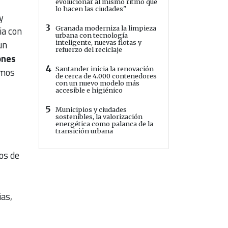
evolucionar al mismo ritmo que
lo hacen las ciudades"
y
3
ia con
Granada moderniza la limpieza
urbana con tecnología
un
inteligente, nuevas flotas y
refuerzo del reciclaje
ones
4
Santander inicia la renovación
emos
de cerca de 4.000 contenedores
con un nuevo modelo más
accesible e higiénico
5
Municipios y ciudades
sostenibles, la valorización
energética como palanca de la
transición urbana
ños de
ias,