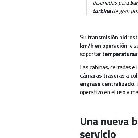
diseñadas para
bar
turbina
de gran pot
Su
transmisión hidrost
km/h en operación
, y 
soportar
temperaturas 
Las cabinas, cerradas e
cámaras traseras a col
engrase centralizado
.
operativo en el uso y m
Una nueva ba
servicio