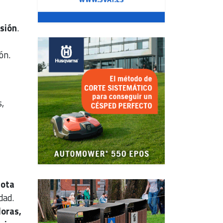
esión
.
ón.
s,
lota
dad.
doras,