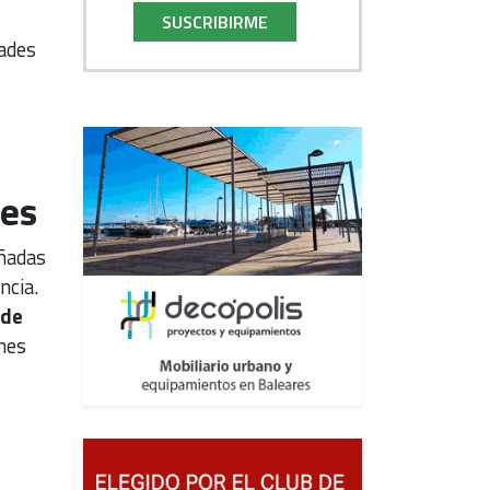
SUSCRIBIRME
dades
les
eñadas
ncia.
 de
nes