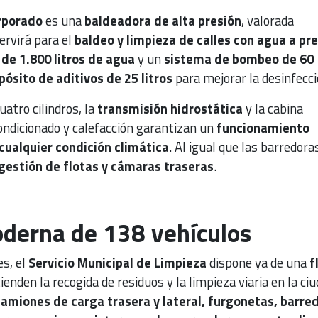
orporado
es una
baldeadora de alta presión
, valorada
servirá para el
baldeo y limpieza de calles con agua a pr
de 1.800 litros de agua
y un
sistema de bombeo de 60
pósito de aditivos de 25 litros
para mejorar la desinfecci
atro cilindros, la
transmisión hidrostática
y la cabina
ondicionado y calefacción garantizan un
funcionamiento
cualquier condición climática
. Al igual que las barredora
gestión de flotas y cámaras traseras
.
oderna de 138 vehículos
es, el
Servicio Municipal de Limpieza
dispone ya de una
f
enden la recogida de residuos y la limpieza viaria en la ciu
amiones de carga trasera y lateral, furgonetas, barre