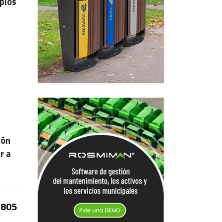
pios
ión
r a
805