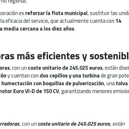
rno regional.
rporación es
reforzar la flota municipal
, sustituir las uni
a eficacia del servicio, que actualmente cuenta con
14
a media cercana a los diez años
.
ras más eficientes y sostenib
oras
, con un
coste unitario de 245.025 euros
, están dis
ión
y cuentan con
dos cepillos y una turbina
de gran pote
 humectación con boquillas de pulverización
, una
tolva
otor Euro VI-D de 150 CV
, garantizando menores emisio
arredoras
, con un
coste unitario de 245.025 euros
, están