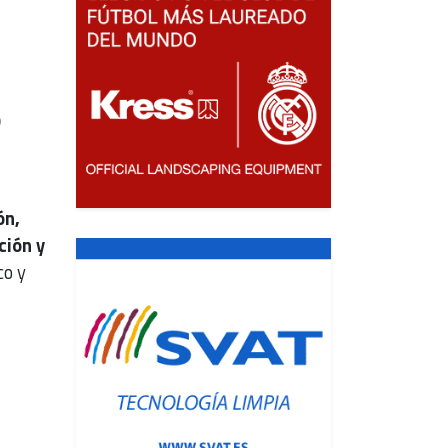
ón,
ción y
co y