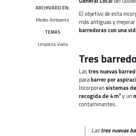
General Local
del Gobie
ARCHIVADO EN:
El objetivo de esta inco
Medio Ambiente
más antiguas y mejorar l
barredoras con una vid
TEMAS
Limpieza Viaria
Tres barredo
Las
tres nuevas barred
para
barrer por aspirac
Incorporan
sistemas de
recogida de 4 m³
y un
m
contaminantes.
Las
tres nuevas b