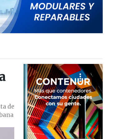
a
ta de
rbana