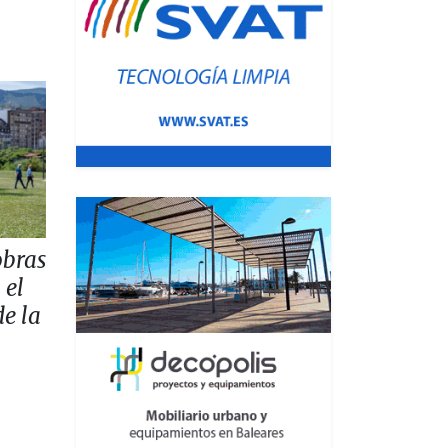
obras
 el
e la