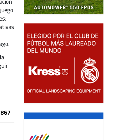
ación
 juego
es;
ativas
ago.
la
guir
867