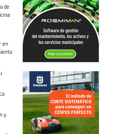
a de
icina
r en
miento
u
ca
n y