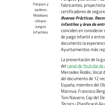
Parques y
fabricantes, proyectista
Jardines
certificadores de seguri
Mobiliario
Buenas Prácticas. Recom
Urbano
infantiles y área de en
Juegos
coinciden en considerar 
Infantiles
de juego infantil o entr
documento la experiencia
Ayuntamientos más rep
La presentación de la gu
del
canal de Youtube de
Mercedes Rodés, Vocal de
del documento de 12 rec
España, miembro del Obse
Marinva; Francisco Berg
Toni Navarro, Cap del D
Tècnics i Planificació 