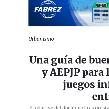
Urbanismo
Una guía de bue
y AEPJP para 
juegos in
en
El objetivo del documento es presta