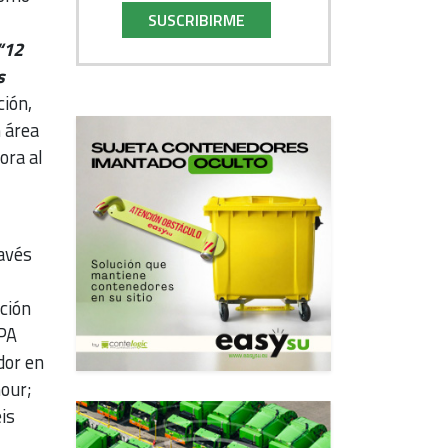
SUSCRIBIRME
“12
s
ción,
 área
ora al
avés
ción
IPA
dor en
our;
is