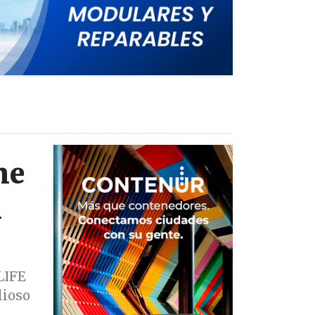
ne
l
LIFE
lioso