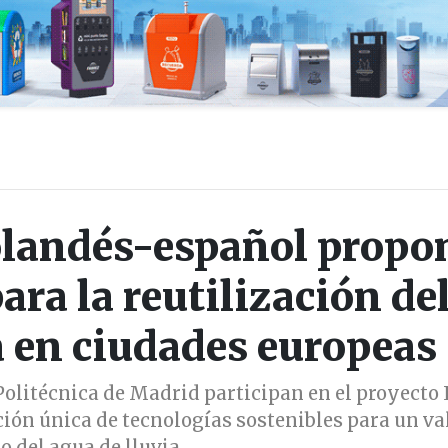
olandés-español propo
ara la reutilización de
a en ciudades europeas
Politécnica de Madrid participan en el proyecto 
ón única de tecnologías sostenibles para un va
o del agua de lluvia.