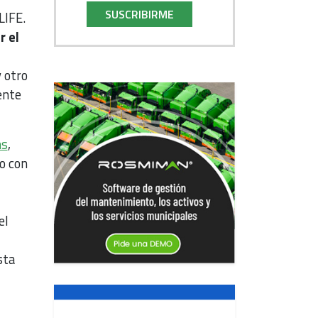
SUSCRIBIRME
LIFE.
r el
s
 otro
ente
ms
,
o con
el
sta