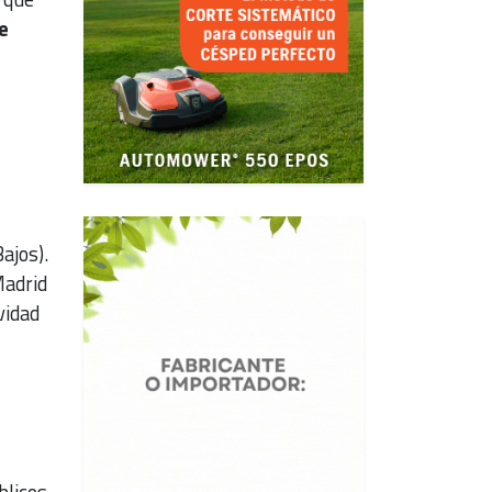
e
ajos).
Madrid
vidad
blicos