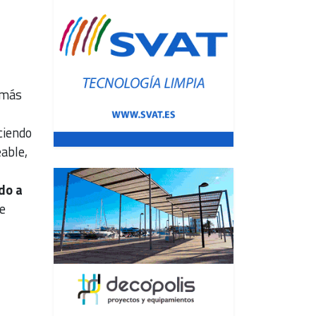
 más
ciendo
able,
do a
e