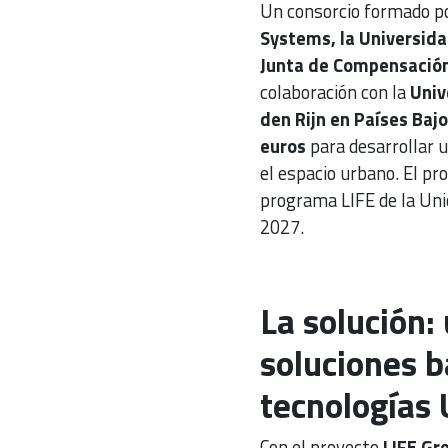
Un consorcio formado po
Systems, la Universida
Junta de Compensación
colaboración con la
Univ
den Rijn en Países Baj
euros
para desarrollar u
el espacio urbano. El pr
programa LIFE de la Unió
2027.
La solución:
soluciones b
tecnologías
Con el proyecto
LIFE Gr