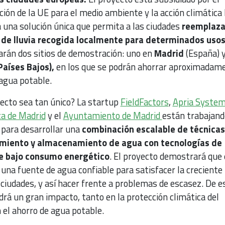
ión de la UE para el medio ambiente y la acción climática 
á una solución única que permita a las ciudades
reemplaza
 de lluvia recogida localmente para determinados uso
rán dos sitios de demostración: uno en
Madrid
(España) y
Países Bajos),
en los que se podrán ahorrar aproximadam
 agua potable.
ecto sea tan único? La startup
FieldFactors
,
Apria Syste
ca de Madrid
y el
Ayuntamiento de Madrid
están trabajand
 para desarrollar una
combinación escalable de técnicas
tamiento y almacenamiento de agua con tecnologías de
e bajo consumo energético
. El proyecto demostrará que 
 una fuente de agua confiable para satisfacer la creciente
ciudades, y así hacer frente a problemas de escasez. De e
rá un gran impacto, tanto en la protección climática del
el ahorro de agua potable.