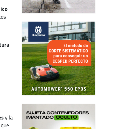
tico
cos
tura
es
y la
 que