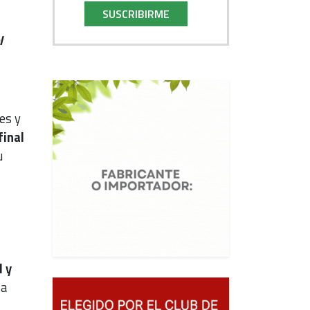
SUSCRIBIRME
l
es y
final
u
l y
la