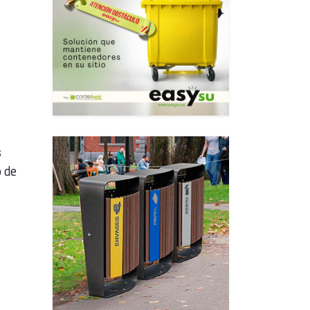
s
o de