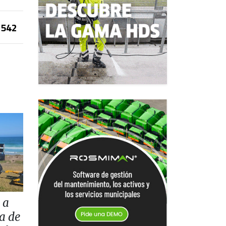
542
 a
a de