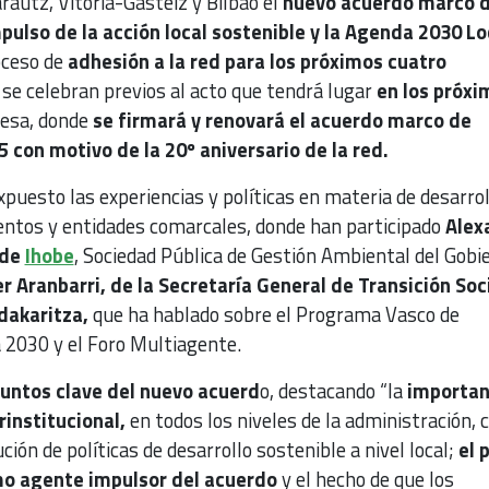
rautz, Vitoria-Gasteiz y Bilbao el
nuevo acuerdo marco 
pulso de la acción local sostenible y la Agenda 2030 Lo
oceso de
adhesión a la red para los próximos cuatro
e celebran previos al acto que tendrá lugar
en los próxi
avesa, donde
se firmará y renovará el acuerdo marco de
 con motivo de la 20º aniversario de la red.
xpuesto las experiencias y políticas en materia de desarrol
ntos y entidades comarcales, donde han participado
Alex
 de
Ihobe
, Sociedad Pública de Gestión Ambiental del Gobi
er Aranbarri, de la Secretaría General de Transición Soci
akaritza,
que ha hablado sobre el Programa Vasco de
a 2030 y el Foro Multiagente.
puntos clave del nuevo acuerd
o, destacando “la
importan
rinstitucional,
en todos los niveles de la administración, 
ción de políticas de desarrollo sostenible a nivel local;
el 
o agente impulsor del acuerdo
y el hecho de que los