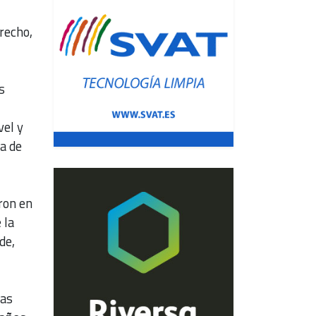
recho,
s
vel y
a de
ron en
 la
de,
las