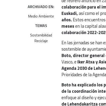
de febrero anunció en Za
colaboración para el im
ARCHIVADO EN:
Euskadi,
así como el pr
Medio Ambiente
años.
Estos encuentros s
TEMAS
meses
en la capital al
colaboración 2022-2025
Sostenibilidad
Reciclaje
En las jornadas se han e
sostenible de ayuntamie
Boto, director general
Vasco, e
Iker Atxa y Asi
Agenda 2030 de Lehend
Prioridades de la Agend
Boto ha explicado los 
de la coordinación inte
enfoque al diseño y ejecu
de Lehendakaritza com