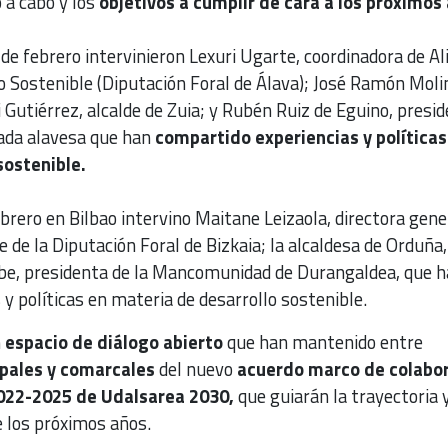
 a cabo y los
objetivos a cumplir de cara a los próximos
 de febrero intervinieron Lexuri Ugarte, coordinadora de Al
o Sostenible (Diputación Foral de Álava); José Ramón Moli
 Gutiérrez, alcalde de Zuia; y Rubén Ruiz de Eguino, presi
anada alavesa que han
compartido experiencias y políticas
sostenible.
ebrero en Bilbao intervino Maitane Leizaola, directora gene
 de la Diputación Foral de Bizkaia; la alcaldesa de Orduña, 
iribe, presidenta de la Mancomunidad de Durangaldea, que 
y políticas en materia de desarrollo sostenible.
n
espacio de diálogo abierto
que han mantenido entre
pales y comarcales
del nuevo
acuerdo marco de colabo
2022-2025 de Udalsarea 2030,
que guiarán la trayectoria y
e los próximos años.