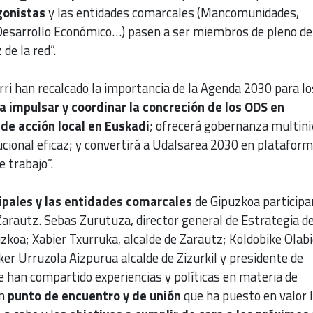
gonistas
y las entidades comarcales (Mancomunidades,
 Desarrollo Económico…) pasen a ser miembros de pleno de
de la red”.
rri han recalcado la importancia de la Agenda 2030 para lo
a impulsar y coordinar la concreción de los ODS en
 de acción local en Euskadi
; ofrecerá gobernanza multini
ucional eficaz; y convertirá a Udalsarea 2030 en plataform
e trabajo”.
pales y las entidades comarcales
de Gipuzkoa participa
Zarautz. Sebas Zurutuza, director general de Estrategia de
zkoa; Xabier Txurruka, alcalde de Zarautz; Koldobike Olabi
Iker Urruzola Aizpurua alcalde de Zizurkil y presidente de
e han compartido experiencias y políticas en materia de
Un
punto de encuentro y de unión
que ha puesto en valor 