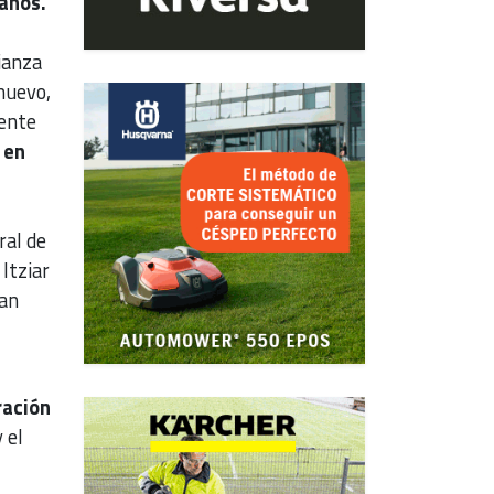
 años.
ianza
nuevo,
dente
 en
ral de
Itziar
han
ración
 el