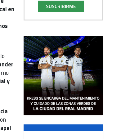
de
SUSCRIBIRME
cal en
mos
lo
ander
erno
al y
cia
con
papel