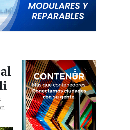
al
di
s
an