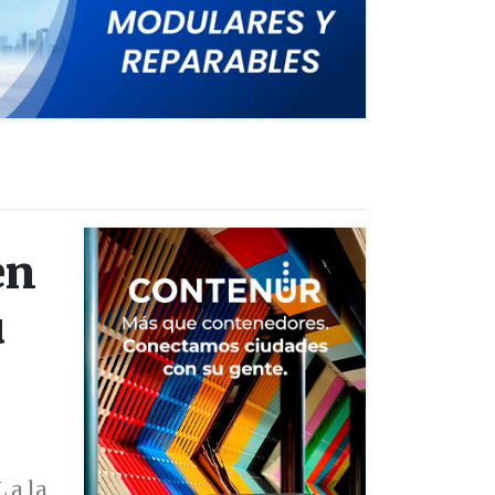
en
u
 a la