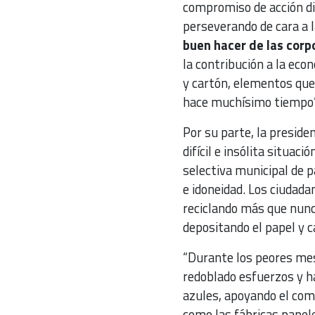
compromiso de acción di
perseverando de cara a 
buen hacer de las corp
la contribución a la econ
y cartón, elementos que
hace muchísimo tiempo
Por su parte, la presid
difícil e insólita situac
selectiva municipal de p
e idoneidad. Los ciudada
reciclando más que nunca
depositando el papel y ca
“Durante los peores m
redoblado esfuerzos y h
azules, apoyando el com
como las fábricas papel