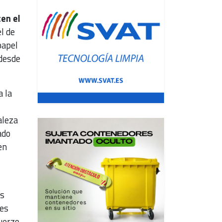
en el
el de
papel
 desde
a la
aleza
ado
en
es
res
uerzo