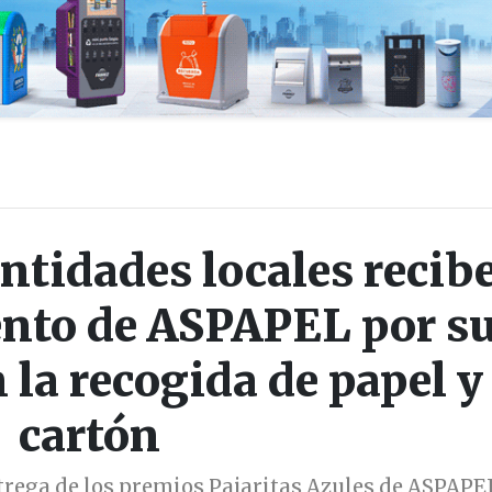
entidades locales recib
ento de ASPAPEL por s
la recogida de papel y
cartón
trega de los premios Pajaritas Azules de ASPAPEL