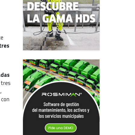
te
tres
adas
 tres
,
 con