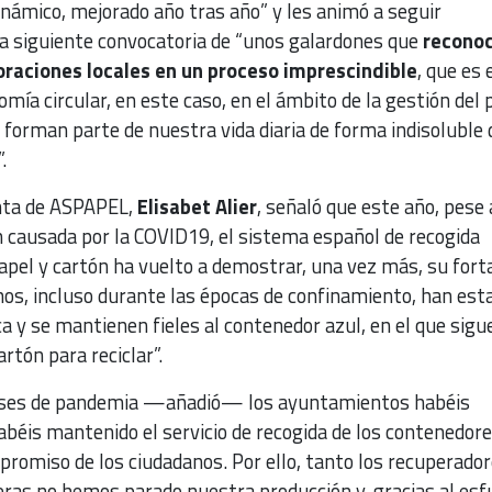
námico, mejorado año tras año” y les animó a seguir
la siguiente convocatoria de “unos galardones que
reconoc
oraciones locales en un proceso imprescindible
, que es 
omía circular, en este caso, en el ámbito de la gestión del 
 forman parte de nuestra vida diaria de forma indisoluble
”.
enta de ASPAPEL,
Elisabet Alier
, señaló que este año, pese 
ión causada por la COVID19, el sistema español de recogida
apel y cartón ha vuelto a demostrar, una vez más, su fort
nos, incluso durante las épocas de confinamiento, han est
 y se mantienen fieles al contenedor azul, en el que sigu
rtón para reciclar”.
eses de pandemia —añadió— los ayuntamientos habéis
abéis mantenido el servicio de recogida de los contenedor
promiso de los ciudadanos. Por ello, tanto los recuperado
eras no hemos parado nuestra producción y, gracias al esf