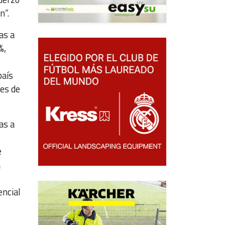
n”.
as a
%,
país
nes de
as a
e
a
encial
,