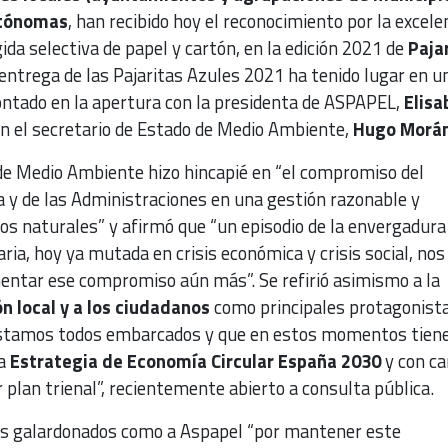
utónomas
, han recibido hoy el reconocimiento por la excele
gida selectiva de papel y cartón, en la edición 2021 de
Paja
 entrega de las Pajaritas Azules 2021 ha tenido lugar en u
contado en la apertura con la presidenta de ASPAPEL,
Elisa
con el secretario de Estado de Medio Ambiente,
Hugo Morán
 de Medio Ambiente hizo hincapié en “el compromiso del
a y de las Administraciones en una gestión razonable y
sos naturales” y afirmó que “un episodio de la envergadura
ria, hoy ya mutada en crisis económica y crisis social, nos
mentar ese compromiso aún más”. Se refirió asimismo a la
n local y a los ciudadanos
como principales protagonist
 estamos todos embarcados y que en estos momentos tien
ma
Estrategia de Economía Circular España 2030
y con ca
plan trienal”, recientemente abierto a consulta pública.
los galardonados como a Aspapel “por mantener este