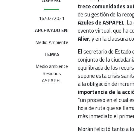
ASPAPEL
trece comunidades a
de su gestión de la reco
16/02/2021
Azules de ASPAPEL
. La
evento virtual, que ha 
ARCHIVADO EN:
Alier
, y en la clausura 
Medio Ambiente
El secretario de Estado
TEMAS
conjunto de la ciudadaní
Medio ambiente
equilibrada de los recur
Residuos
supone esta crisis sanita
ASPAPEL
a la obligación de incre
importancia de la acció
“un proceso en el cual
hoja de ruta que se lla
más inmediato el primer 
Morán felicitó tanto a 