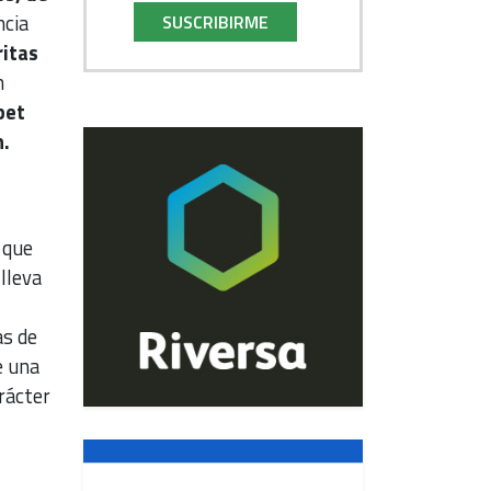
ncia
SUSCRIBIRME
ritas
n
bet
.
 que
 lleva
as de
e una
rácter