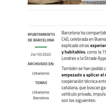
Barcelona ha compartid
AYUNTAMIENTO
C40, celebrada en Buenos
DE BARCELONA
explicado otras
experie
y habitables
, como la 1
24/10/2022
Londres o la Strade App
ARCHIVADO EN:
También se han podido 
Urbanismo
empezado a aplicar el
cooperación técnica ent
TEMAS
catalana, que buscan gan
Urbanismo
vehículo privado, impuls
Barcelona
son los siguientes: