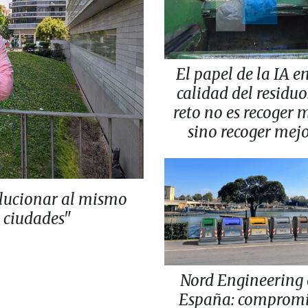
El papel de la IA en
calidad del residuo:
reto no es recoger 
sino recoger mej
lucionar al mismo
s ciudades"
Nord Engineering
España: comprom