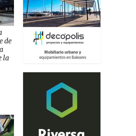
a
e de
la
 la