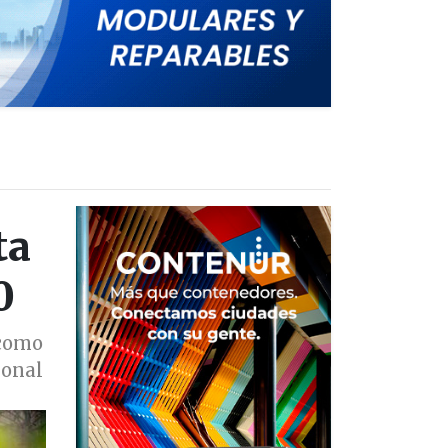
ta
0
 como
ional