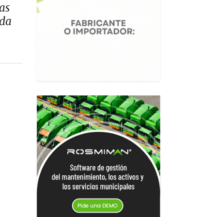
as
ada