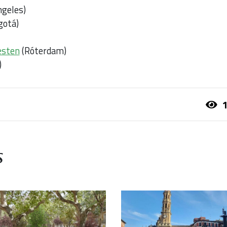
ngeles)
gotá)
esten
(Róterdam)
)
1
s