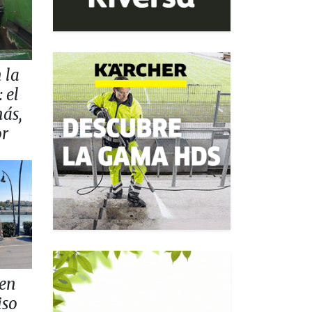
 la
 el
más,
or
 en
iso