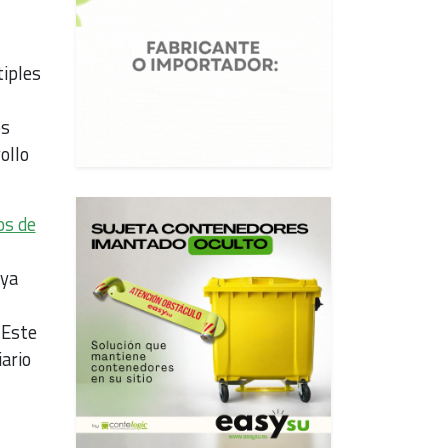
tiples
os
ollo
os de
 ya
 Este
ario