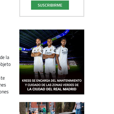
SUSCRIBIRME
de la
objeto
ste
nes
iones