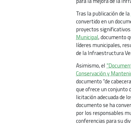
para la mejora de la Inf
Tras la publicación de la
convertido en un docume
proyectos significativos
Municipal
, documento qu
líderes municipales, res
de la Infraestructura Ve
Asimismo, el
"Documento
Conservación y Mantenim
documento “de cabecera”
que ofrece un conjunto d
licitación adecuada de l
documento se ha convert
por los responsables mun
conferencias para su di