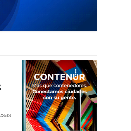
s
esas