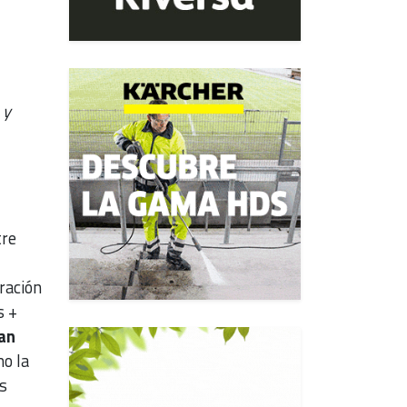
 y
tre
ración
s +
van
mo la
s