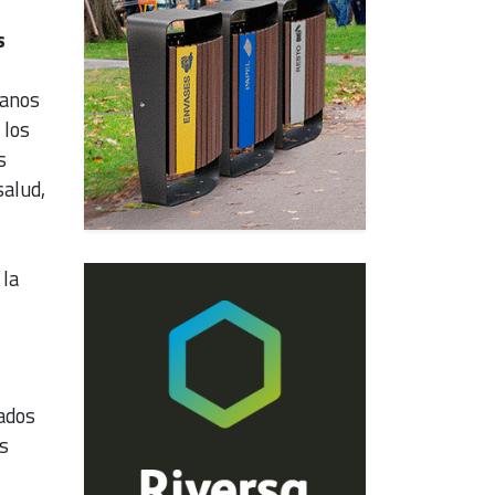
s
danos
 los
s
salud,
 la
iados
s