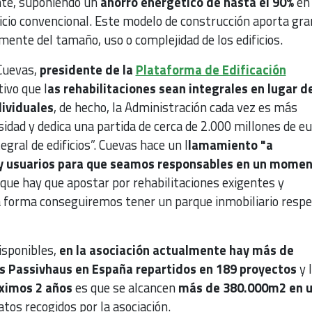
nte, suponiendo un
ahorro energético de hasta el 90%
en
icio convencional. Este modelo de construcción aporta gr
ente del tamaño, uso o complejidad de los edificios.
Cuevas,
presidente de la
Plataforma de Edificación
ivo que l
as rehabilitaciones sean integrales en lugar d
ividuales
, de hecho, la Administración cada vez es más
idad y dedica una partida de cerca de 2.000 millones de e
tegral de edificios”. Cuevas hace un l
lamamiento "a
 y usuarios para que seamos responsables en un mome
que hay que apostar por rehabilitaciones exigentes y
a forma conseguiremos tener un parque inmobiliario resp
isponibles,
en la asociación actualmente hay más de
s Passivhaus en España repartidos en 189 proyectos
y 
ximos 2 años
es que se alcancen
más de 380.000m2 en 
atos recogidos por la asociación.