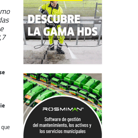
sumo
das
ue
,7
se
ie
n que