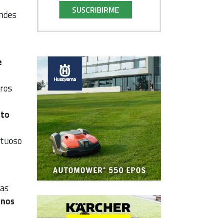
SUSCRIBIRME
andes
e
uros
nto
etuoso
las
unos