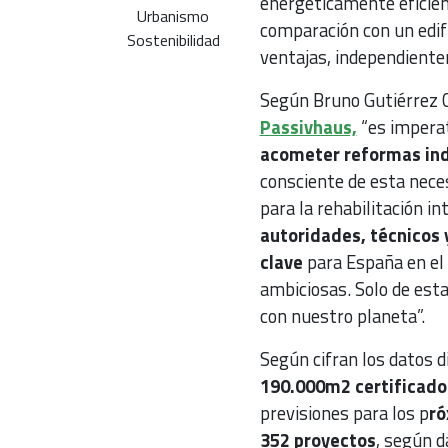
energéticamente eficie
Urbanismo
comparación con un edif
Sostenibilidad
ventajas, independientem
Según Bruno Gutiérrez 
Passivhaus,
“es imperat
acometer reformas ind
consciente de esta neces
para la rehabilitación in
autoridades, técnicos
clave
para España en el 
ambiciosas. Solo de est
con nuestro planeta”.
Según cifran los datos d
190.000m2 certificado
previsiones para los p
ró
352 proyectos
, según d