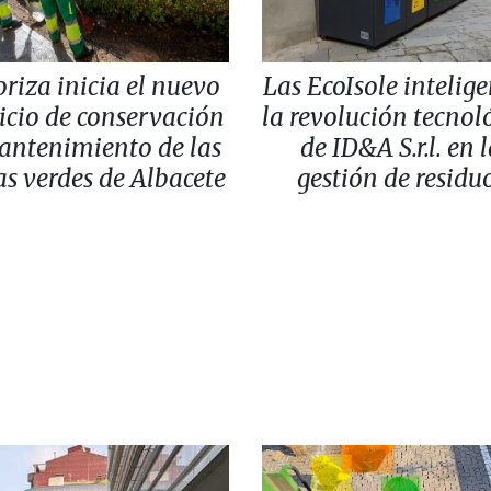
oriza inicia el nuevo
Las EcoIsole intelige
icio de conservación
la revolución tecnol
antenimiento de las
de ID&A S.r.l. en 
s verdes de Albacete
gestión de residu