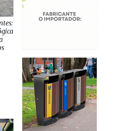
ntes:
ógica
la
os