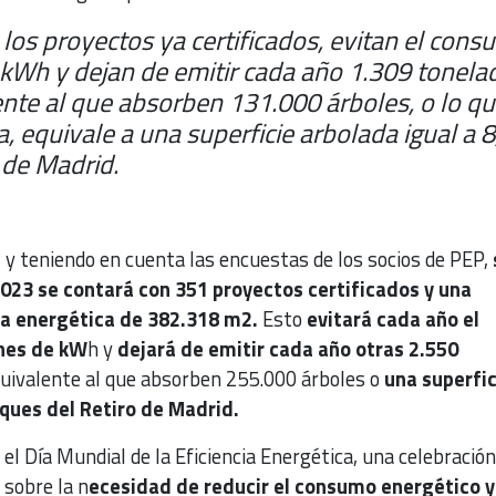
os proyectos ya certificados, evitan el con
 kWh y dejan de emitir cada año 1.309 tonela
ente al que absorben 131.000 árboles, o lo q
, equivale a una superficie arbolada igual a 8
 de Madrid.
, y teniendo en cuenta las encuestas de los socios de PEP,
2023 se contará con 351 proyectos certificados y una
ia energética de 382.318 m2.
Esto
evitará cada año el
nes de kW
h y
dejará de emitir cada año otras 2.550
equivalente al que absorben 255.000 árboles o
una superfic
rques del Retiro de Madrid.
 el Día Mundial de la Eficiencia Energética, una celebració
 sobre la n
ecesidad de reducir el consumo energético y