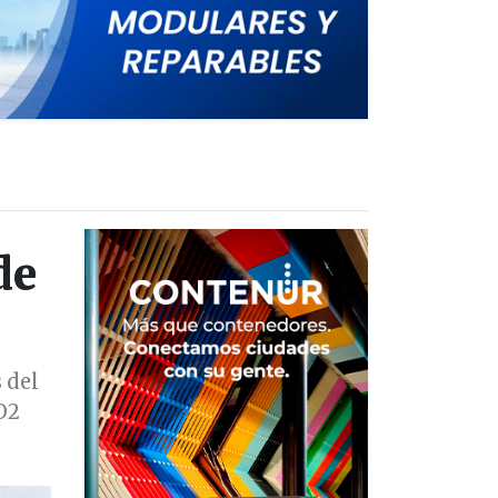
de
 del
O2